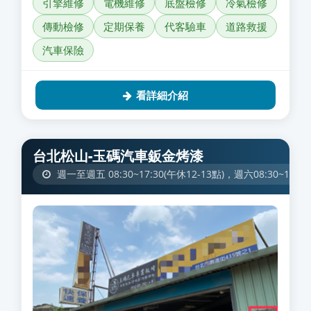
引擎維修
電機維修
底盤檢修
冷氣檢修
傳動檢修
定期保養
代客驗車
道路救援
汽車保險
看詳細介紹
台北松山-玉碼汽車鈑金烤漆
週一至週五 08:30~17:30(午休12-13點)，週六08:30~1200