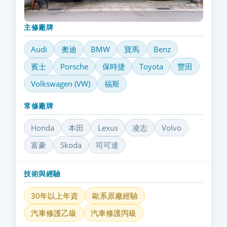
主修廠牌
Audi
奧迪
BMW
寶馬
Benz
賓士
Porsche
保時捷
Toyota
豐田
Volkswagen (VW)
福斯
常修廠牌
Honda
本田
Lexus
凌志
Volvo
富豪
Skoda
司可達
技術與經驗
30年以上年資
歐系原廠經驗
汽車修護乙級
汽車修護丙級