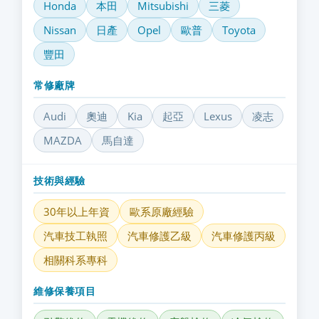
Honda
本田
Mitsubishi
三菱
Nissan
日產
Opel
歐普
Toyota
豐田
常修廠牌
Audi
奧迪
Kia
起亞
Lexus
凌志
MAZDA
馬自達
技術與經驗
30年以上年資
歐系原廠經驗
汽車技工執照
汽車修護乙級
汽車修護丙級
相關科系專科
維修保養項目