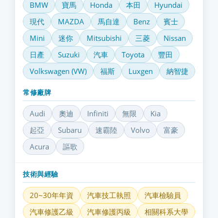
BMW
寶馬
Honda
本田
Hyundai
現代
MAZDA
馬自達
Benz
賓士
Mini
迷你
Mitsubishi
三菱
Nissan
日產
Suzuki
汽車
Toyota
豐田
Volkswagen (VW)
福斯
Luxgen
納智捷
常修廠牌
Audi
奧迪
Infiniti
無限
Kia
起亞
Subaru
速霸陸
Volvo
富豪
Acura
謳歌
技術與經驗
20~30年年資
汽車技工執照
汽車檢驗員
汽車修護乙級
汽車修護丙級
相關科系大學