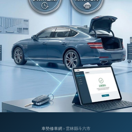
車勢修車網
› 雲林縣斗六市