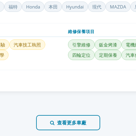
福特
Honda
本田
Hyundai
現代
MAZDA
維修保養項目
經驗
汽車技工執照
引擎維修
鈑金烤漆
電機
學
四輪定位
定期保養
汽車
查看更多車廠