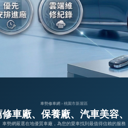
車勢修車網
› 桃園市新屋區
薦修車廠、保養廠、汽車美容
車勢網嚴選在地優質車廠，為您的愛車找到最值得信賴的服務