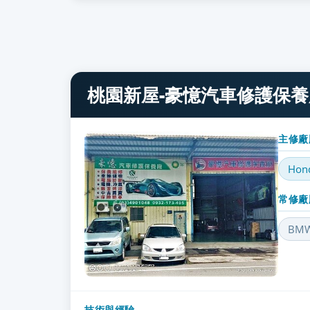
桃園新屋-豪憶汽車修護保養
主修廠
Hon
常修廠
BM
技術與經驗