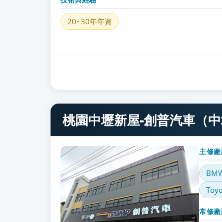
20~30年年資
桃園中壢新屋-創普汽車（中壢
主修廠
BM
Toyo
常修廠