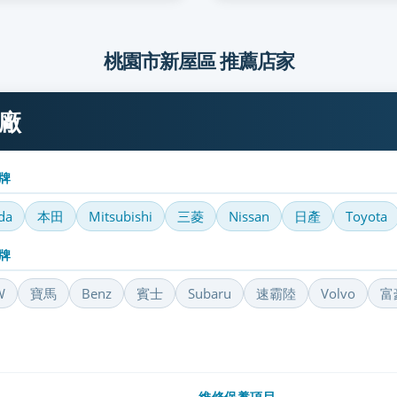
桃園市新屋區 推薦店家
廠
牌
da
本田
Mitsubishi
三菱
Nissan
日產
Toyota
牌
W
寶馬
Benz
賓士
Subaru
速霸陸
Volvo
富
維修保養項目