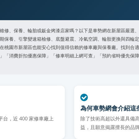
維修、保養、輪胎或鈑金烤漆店家嗎？以下是車勢網在新屋區嚴選
期保養、引擎變速箱檢修、底盤避震、冷氣空調、輪胎更換與四輪
在桃園市新屋區也能安心找到值得信賴的修車廠與保養廠。找到合
」「消費折扣優惠保障」「修車明細上網可查」「預約省時優先保
為何車勢網會介紹這
，近 400 家修車廠上
除了技術高超以外還具備
益，且願意揭露擅長的品