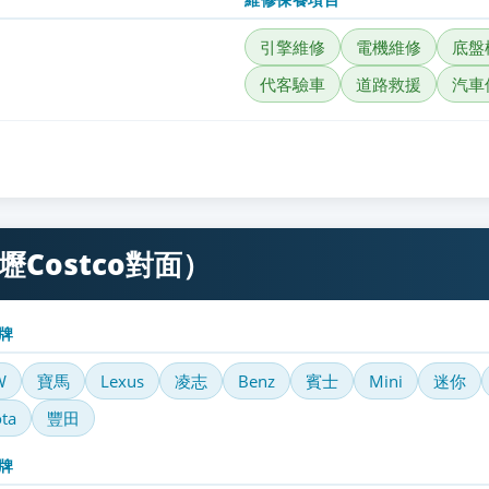
引擎維修
電機維修
底盤
代客驗車
道路救援
汽車
Costco對面）
牌
W
寶馬
Lexus
凌志
Benz
賓士
Mini
迷你
ta
豐田
牌