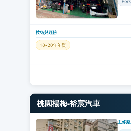
Pors
技術與經驗
10~20年年資
桃園楊梅-裕宸汽車
主修廠