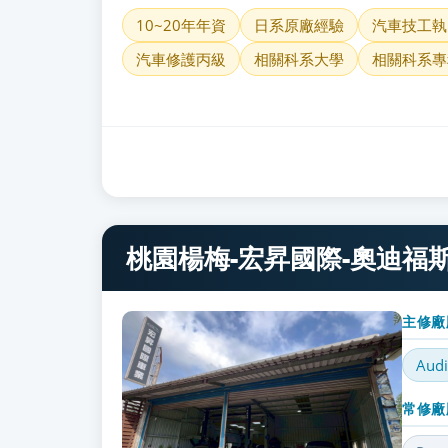
10~20年年資
日系原廠經驗
汽車技工執
汽車修護丙級
相關科系大學
相關科系專
桃園楊梅-宏昇國際-奧迪福斯
主修廠
Audi
常修廠