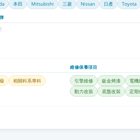
da
本田
Mitsubishi
三菱
Nissan
日產
Toyota
牌
定
維修保養項目
級
相關科系專科
引擎維修
鈑金烤漆
電機
動力改裝
底盤改裝
定期