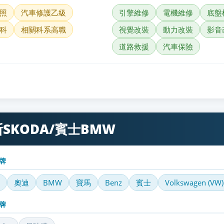
照
汽車修護乙級
引擎維修
電機維修
底盤
科
相關科系高職
視覺改裝
動力改裝
影音
道路救援
汽車保險
SKODA/賓士BMW
牌
奧迪
BMW
寶馬
Benz
賓士
Volkswagen (VW)
牌