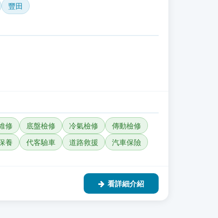
豐田
維修
底盤檢修
冷氣檢修
傳動檢修
保養
代客驗車
道路救援
汽車保險
看詳細介紹