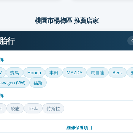
桃園市楊梅區 推薦店家
輪胎行
牌
W
寶馬
Honda
本田
MAZDA
馬自達
Benz
swagen (VW)
福斯
牌
s
凌志
Tesla
特斯拉
維修保養項目