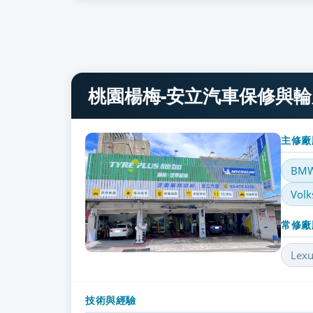
桃園楊梅-安立汽車保修與
主修廠
BM
Volk
常修廠
Lexu
技術與經驗