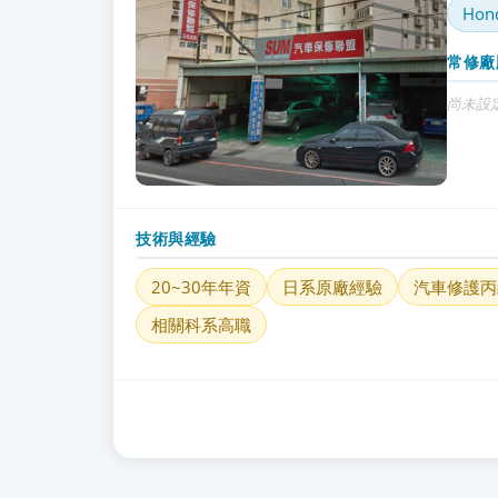
Hon
常修廠
尚未設
技術與經驗
20~30年年資
日系原廠經驗
汽車修護丙
相關科系高職