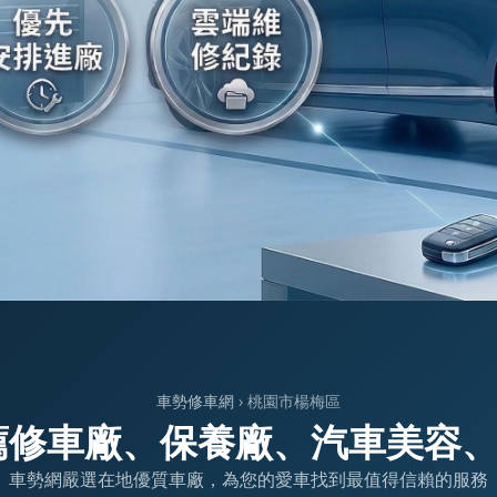
車勢修車網
› 桃園市楊梅區
薦修車廠、保養廠、汽車美容
車勢網嚴選在地優質車廠，為您的愛車找到最值得信賴的服務