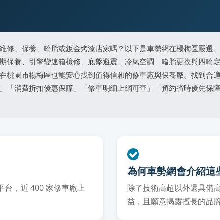
維修、保養、輪胎或鈑金烤漆店家嗎？以下是車勢網在楊梅區嚴選
期保養、引擎變速箱檢修、底盤避震、冷氣空調、輪胎更換與四輪
在桃園市楊梅區也能安心找到值得信賴的修車廠與保養廠。找到合
」「消費折扣優惠保障」「修車明細上網可查」「預約省時優先保
為何車勢網會介紹這
，近 400 家修車廠上
除了技術高超以外還具備
益，且願意揭露擅長的品