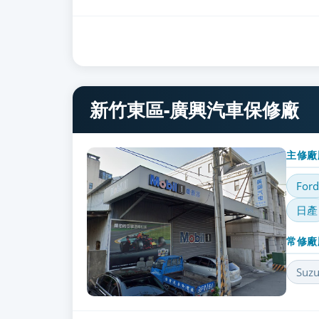
新竹東區-廣興汽車保修廠
主修廠
Ford
日產
常修廠
Suzu