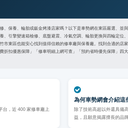
修、保養、輪胎或鈑金烤漆店家嗎？以下是車勢網在東區嚴選、並
養、引擎變速箱檢修、底盤避震、冷氣空調、輪胎更換與四輪定位
竹市東區也能安心找到值得信賴的修車廠與保養廠。找到合適的店
費折扣優惠保障」「修車明細上網可查」「預約省時優先保障」四
為何車勢網會介紹這
，近 400 家修車廠上
除了技術高超以外還具備
益，且願意揭露擅長的品