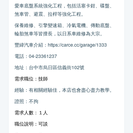
愛車底盤系統強化工程，包括活塞卡鉗、碟盤、
煞車管、避震、拉桿等強化工程。
保養維修、引擎變速箱、冷氣電機、傳動底盤、
輪胎煞車等皆擅長，以日系車維修為大宗。
豐緯汽車介紹：https://carce.cc/garage/1333
電話：04-23361237
地址：台中市烏日區信義街102號
需求職位：技師
經驗：有相關經驗佳，本店也會盡心盡力教學。
證照：不拘
需求人數：１人
職位說明：可談