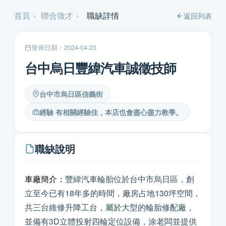
首頁
›
聯合徵才
›
職缺詳情
返回列表
發佈日期：2024-04-23
台中烏日豐緯汽車誠徵技師
台中市烏日區信義街
經驗 有相關經驗佳，本店也會盡心盡力教學。
職缺說明
車廠簡介：
豐緯汽車輪胎位於台中市烏日區，創
立至今已有18年多的時間，廠房占地130坪空間，
共三台維修升降工台，屬於大型的輪胎修配廠，
並備有3D立體投射四輪定位設備，涂老闆並提供