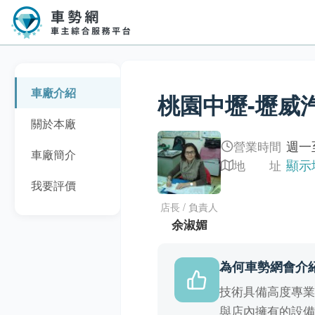
車廠介紹
桃園中壢-壢威
關於本廠
車廠簡介
週一至
營業時間
顯示
地 址
我要評價
店長 / 負責人
余淑媚
為何車勢網會介
技術具備高度專
與店內擁有的設