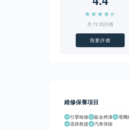
4.4
★
★
★
★
★
共 72 則評價
我要評價
維修保養項目
引擎檢修
鈑金烤漆
電機
道路救援
汽車保險