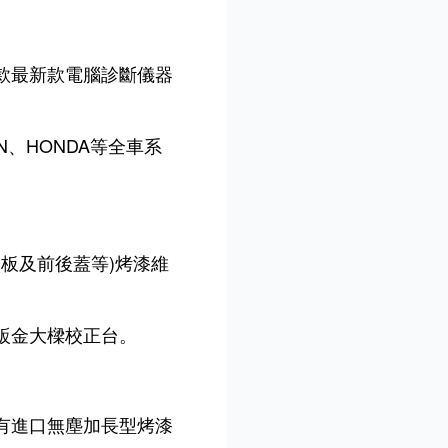
款最新款電腦診斷儀器
AN、HONDA等全車系
子板及前後蓋等)烤漆維
鈑金大樑校正台。
有進口無塵加長型烤漆