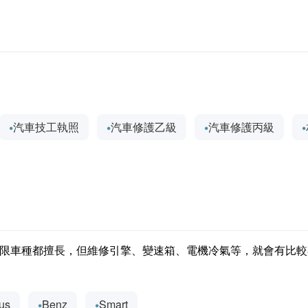
汽車技工執照
汽車修護乙級
汽車修護丙級
限車種都擅長，但維修引擎、變速箱、電機冷氣等，就會有比較
us
Benz
Smart