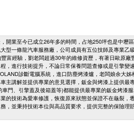
，開業至今已成立26年多的時間，占地250坪也是中壢
地大型一條龍汽車服務廠，公司成員有五位技師及專業乙級
的豐富經驗，劉老闆超過30年的維修資歷，有著日歐原廠
課程，進行技術提升，不論日常保養問題查修或是引擎變
TOLAND診斷電腦系統，進口防塵烤漆爐，老闆娘余大
為車主講解並提供專業的意見選擇，鈑金與烤漆上提供最
的車門、引擎蓋及後箱蓋等)都能提供最專業的鈑金烤漆
專業的技術為愛車修護，恢復原來狀態並保證不在龜裂，
服務，並秉持技術本位與高品質要求，提供完整的保險理
。