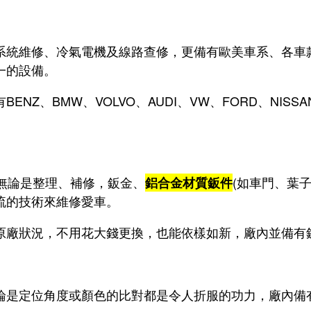
系統維修、冷氣電機及線路查修，更備有歐美車系、各車
一的設備。
NZ、BMW、VOLVO、AUDI、VW、FORD、NISS
，無論是整理、補修，鈑金、
(如車門、葉
鋁合金材質鈑件
流的技術來維修愛車。
原廠狀況，不用花大錢更換，也能依樣如新，廠內並備有
論是定位角度或顏色的比對都是令人折服的功力，廠內備