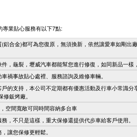
的專業貼心服務有以下7點:
(鋁合金)都可為您復原，無須換新，依然讓愛車如剛出廠
缺件，龜裂，壢威汽車都能幫您進行修復，如同新品一樣
助車禍事故貼心處裡、服務諮詢及維修車輛。
客戶的支持，本公司不定期都有優惠活動及行車小常識分
保修鈑烤廠。
坪，空間寬敞可同時間容納多台車
服務，不只是這樣，重大保修還提供代步車給客戶使用。
務，讓您保修更輕鬆。