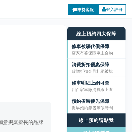
登入註冊
線上預約四大保障
修車被騙代償保障
店家有簽保障車主合約
消費折扣優惠保障
致贈折扣金且杜絕被坑
修車明細上網可查
四百家車廠消費線上查
預約省時優先保障
提早預約節省等候時間
線上預約請點我
願意揭露擅長的品牌
四大保障說明