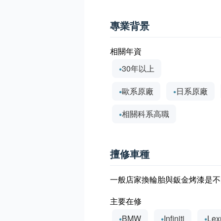
專業背景
相關年資
30年以上
歐系原廠
日系原廠
相關科系高職
擅修車種
一般店家換輪胎與鈑金烤漆是不
主要在修
BMW
Infiniti
Lex