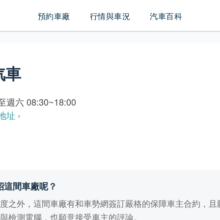
預約車廠
行情與車況
汽車百科
汽車
週六 08:30~18:00
地址 ›
紹這間車廠呢？
業度之外，這間車廠有和車勢網簽訂嚴格的保障車主合約，且
備與檢測電腦，也願意接受車主的評論。