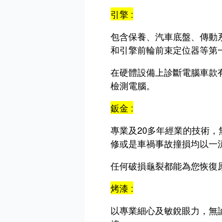
引擎 :
包含保養、汽車底盤、傳動
和引擎前輪前束定位器等第
在硬體設備上診斷電腦車款有BE
檢測電腦。
鈑金 :
專業及20多年經業的技術
修或是車禍事故撞損均以一
任何破損龜裂都能為您恢復
烤漆 :
以專業細心及敏銳眼力，無