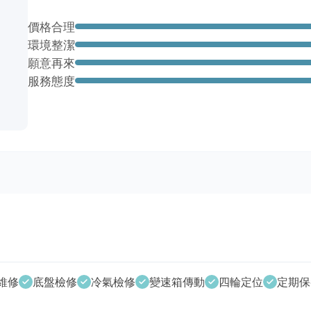
價格合理
環境整潔
願意再來
服務態度
維修
底盤檢修
冷氣檢修
變速箱傳動
四輪定位
定期保