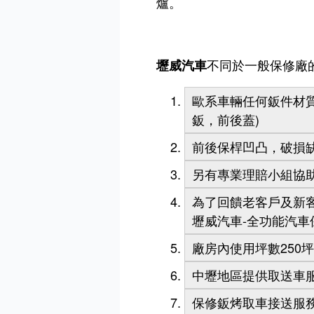
爐。
不同於一般保修廠
壢威汽車
歐系車輛任何鈑件材質
鈑，前後蓋)
前後保桿凹凸，破損
另有專業理賠小組協
為了回饋老客戶及新
壢威汽車-全功能汽車
廠房內使用坪數250
中壢地區提供取送車
保修鈑烤取車接送服