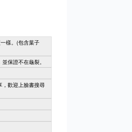
一樣。(包含葉子
，並保證不在龜裂。
享，歡迎上臉書搜尋