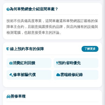
為何車勢網會介紹這間車廠？
技術不但具備高度專業，這間車廠還和車勢網簽訂嚴格的保
障車主合約，且願意揭露擅長的品牌，與店內擁有的設備與
檢測電腦，也願意接受車主的評論。
線上預約享有的保障
了解更多
消費紅利回饋
預約省時優先
修車被騙代償
雲端維修紀錄
善修車種