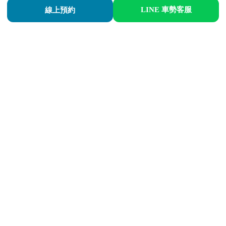
LINE 車勢客服
線上預約
專用平衡機，更換輪胎時，可說最重要的一部分