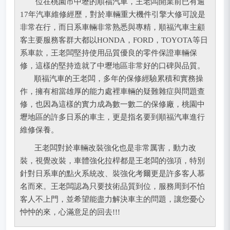
位在桃園市中壢的順福汽車，王老闆開業前已有逾
17年汽車維修經歷，對於車輛重大機件引擎大修可說是
非常在行，而日系車輛非常熟悉與專精，順福汽車主顧
客主要服務客群大都以HONDA，FORD，TOYOTA等日
系車款，王老闆堅持使用品質優良的零件保證車輛保
修，這樣的堅持造就了中壢地區非常好的口碑與品質。
順福汽車的王老闆，多年的保修經驗累積和實務操
作，擁有相當雄厚的能力處裡車輛的疑難雜症與問題查
修，也因為這樣的實力成為數一數二的保修廠，桃園中
壢地區的許多日系的車主，更是指名要到順福汽車進行
維修保養。
王老闆對於車輛改裝強化也是非常厲害，動力改
裝，視覺改裝，車體強化拉桿都是王老闆的強項，特別
針對日系車的點火系統改、裝強化考爾更是許多客人慕
名而來。王老闆認為只要技術品質到位，服務周到不怕
客人不上門，並希望能盡力解決車主的問題，讓您憂心
忡忡的來，心滿意足的回去!!!