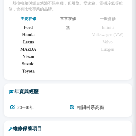
一般換輪胎與鈑金烤漆不限車種，但引擎、變速箱、電機冷氣等維
修，會有比較專業的品牌。
主要在修
常常在修
一般會修
Ford
無
Infiniti
Honda
Volkswagen (VW)
Lexus
Volvo
MAZDA
Luxgen
Nissan
Suzuki
Toyota
年資與經歷
20~30年
相關科系高職
維修保養項目