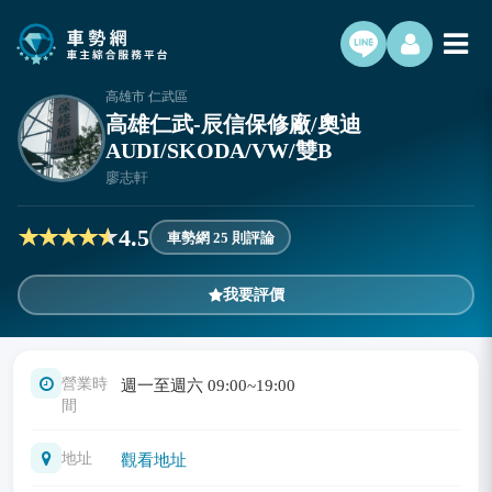
高雄市 仁武區
高雄仁武-辰信保修廠/奧迪
AUDI/SKODA/VW/雙B
廖志軒
4.5
車勢網 25 則評論
我要評價
營業時
週一至週六 09:00~19:00
間
地址
觀看地址