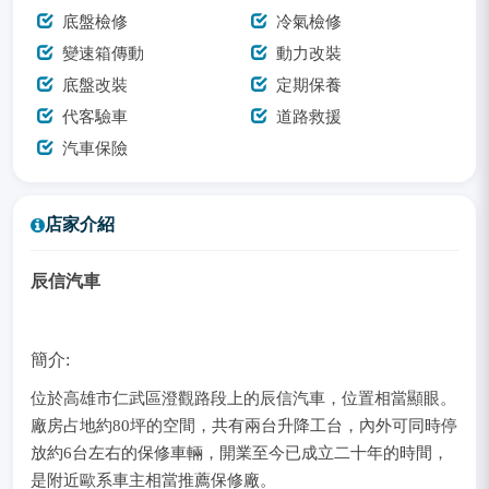
底盤檢修
冷氣檢修
變速箱傳動
動力改裝
底盤改裝
定期保養
代客驗車
道路救援
汽車保險
店家介紹
辰信汽車
簡介:
位於高雄市仁武區澄觀路段上的辰信汽車，位置相當顯眼。
廠房占地約80坪的空間，共有兩台升降工台，內外可同時停
放約6台左右的保修車輛，開業至今已成立二十年的時間，
是附近歐系車主相當推薦保修廠。