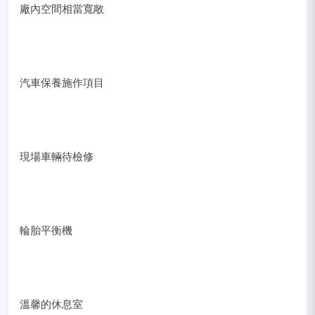
廠內空間相當寬敞
汽車保養施作項目
現場車輛待檢修
輪胎平衡機
溫馨的休息室