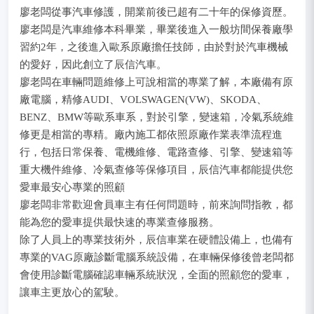
廖老闆從事汽車修護，開業前後已超有二十年的保修資歷。
廖老闆是汽車維修本科畢業，畢業後進入一般坊間保養廠學
習約2年，之後進入歐系原廠擔任技師，由於對於汽車機械
的愛好，因此創立了辰信汽車。
廖老闆在車輛問題維修上可說相當的專業了解，本廠備有原
廠電腦，精修AUDI、VOLSWAGEN(VW)、SKODA、
BENZ、BMW等歐系車系，對於引擎，變速箱，冷氣系統維
修更是相當的專精。廠內施工都依照原廠作業表準流程進
行，包括日常保養、電機維修、電路查修、引擎、變速箱等
重大機件維修、冷氣查修等保修項目，辰信汽車都能提供您
愛車最安心專業的照顧
廖老闆非常歡迎會員車主有任何問題時，前來詢問指教，都
能為您的愛車提供最快速的專業查修服務。
除了人員上的專業技術外，辰信車業在硬體設備上，也備有
專業的VAG原廠診斷電腦系統設備，在車輛保修後曾老闆都
會使用診斷電腦確認車輛系統狀況，全面的照顧您的愛車，
讓車主更放心的駕駛。