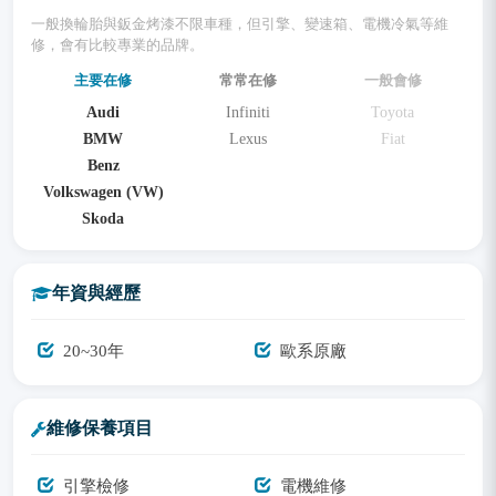
一般換輪胎與鈑金烤漆不限車種，但引擎、變速箱、電機冷氣等維
修，會有比較專業的品牌。
主要在修
常常在修
一般會修
Audi
Infiniti
Toyota
BMW
Lexus
Fiat
Benz
Volkswagen (VW)
Skoda
年資與經歷
20~30年
歐系原廠
維修保養項目
引擎檢修
電機維修