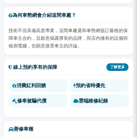
為何車勢網會介紹這間車廠？
技術不但具備高度專業，這間車廠還和車勢網簽訂嚴格的保
障車主合約，且願意揭露擅長的品牌，與店內擁有的設備與
檢測電腦，也願意接受車主的評論。
線上預約享有的保障
了解更多
消費紅利回饋
預約省時優先
修車被騙代償
雲端維修紀錄
善修車種