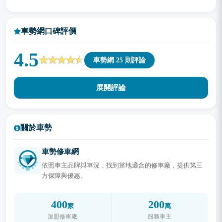
車勢網口碑評價
4.5
車勢網 25 則評論
展開評論
關於車勢
車勢修車網
依照車主品牌與車況，找到當地適合的修車廠，提供第三
方保障與優惠。
400
200
家
萬
加盟修車廠
服務車主