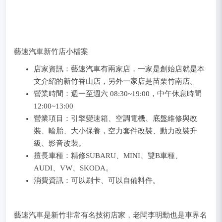
藝速汽車新竹店小檔案
店家資訊：藝速汽車有兩家店，一家是創始店就是本
文介紹的新竹香山店，另外一家店是苗栗竹南店。
營業時間：週一至週六 08:30~19:00，中午休息時間
12:00~13:00
營業項目：引擎變速箱、空調電機、底盤維修與改
裝、輪胎、大小保養，空力套件改裝、動力改裝升
級、影音改裝。
擅長車種：精修SUBARU、MINI、雙B車種、
AUDI、VW、SKODA。
消費資訊：可以刷卡、可以自備料件。
藝速汽車是新竹非常有名技術店家，老闆李明勳也是車界名