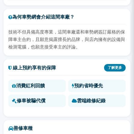
為何車勢網會介紹這間車廠？
技術不但具備高度專業，這間車廠還和車勢網簽訂嚴格的保
障車主合約，且願意揭露擅長的品牌，與店內擁有的設備與
檢測電腦，也願意接受車主的評論。
線上預約享有的保障
了解更多
消費紅利回饋
預約省時優先
修車被騙代償
雲端維修紀錄
善修車種