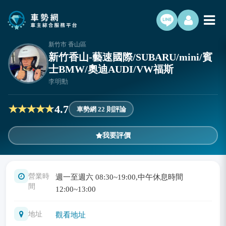
新竹市 香山區
新竹香山-藝速國際/SUBARU/mini/賓
士BMW/奧迪AUDI/VW福斯
李明勳
4.7
車勢網 22 則評論
我要評價
營業時
週一至週六 08:30~19:00,中午休息時間
間
12:00~13:00
地址
觀看地址