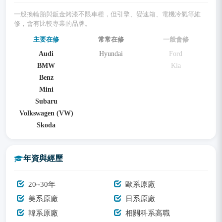
一般換輪胎與鈑金烤漆不限車種，但引擎、變速箱、電機冷氣等維
修，會有比較專業的品牌。
主要在修
常常在修
一般會修
Audi
Hyundai
Ford
BMW
Kia
Benz
Mini
Subaru
Volkswagen (VW)
Skoda
年資與經歷
20~30年
歐系原廠
美系原廠
日系原廠
韓系原廠
相關科系高職