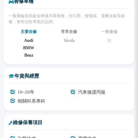
善修車種
一般換輪胎與鈑金烤漆不限車種，但引擎、變速箱、電機冷氣等維
修，會有比較專業的品牌。
主要在修
常常在修
一般會修
Audi
Skoda
無
BMW
Benz
年資與經歷
10~20年
汽車修護丙級
相關科系專科
維修保養項目