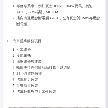
專修歐系車，例如賓士BENZ、BMW寶馬、奧迪
AUDI、VW福斯、SKODA
店內有通用診斷電腦X-431，也有賓士與BMW專用診
斷電腦。
168汽車營業服務項目
引擎維修
冷氣電機
底盤維修與改裝
輪胎更換任何輪胎品牌都可以選購
24小時道路救援
汽車動力改裝
音響影音改裝
汽車外觀與空力套件改裝