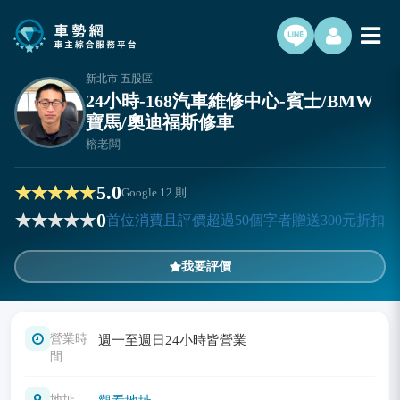
新北市 五股區
24小時-168汽車維修中心-賓士/BMW
寶馬/奧迪福斯修車
榕老闆
5.0
Google
12
則
0
首位消費且評價超過50個字者贈送300元折扣
我要評價
營業時
週一至週日24小時皆營業
間
地址