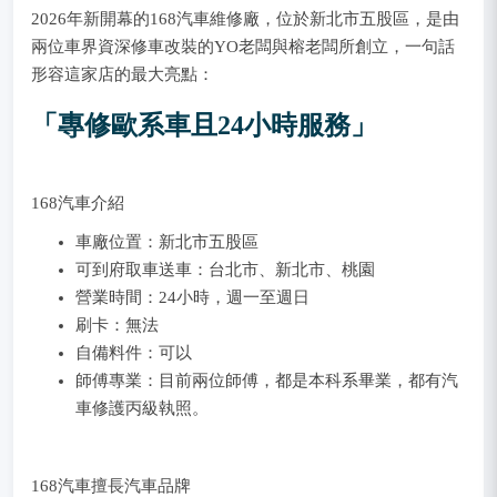
2026年新開幕的168汽車維修廠，位於新北市五股區，是由
兩位車界資深修車改裝的YO老闆與榕老闆所創立，一句話
形容這家店的最大亮點：
「專修歐系車且24小時服務」
168汽車介紹
車廠位置：新北市五股區
可到府取車送車：台北市、新北市、桃園
營業時間：24小時，週一至週日
刷卡：無法
自備料件：可以
師傅專業：目前兩位師傅，都是本科系畢業，都有汽
車修護丙級執照。
168汽車擅長汽車品牌