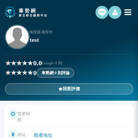
南投縣 南投市
test
0.0
Google
0
則
0
車勢網 0 則評論
我要評價
營業時
間
地址
觀看地址