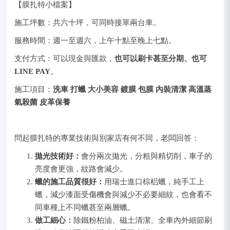
【膜扎特小檔案】
施工坪數：共六十坪，可同時接單兩台車。
服務時間：週一至週六，上午十點至晚上七點。
支付方式：可以現金與匯款，
也可以刷卡甚至分期、也可
LINE PAY
。
施工項目：
洗車 打蠟 大小美容 鍍膜 包膜 內裝清潔 高溫蒸
氣殺菌 皮革保養
問起膜扎特的專業技術與別家店有何不同，老闆回答：
拋光技術好：
會分兩次拋光，分粗與精切削，車子的
亮度會更強，紋路會減少。
蠟的施工品質很好：
用瑞士進口棕梠蠟，純手工上
蠟，減少漆面受傷機會與減少不必要細紋，也會看不
同車種上不同蠟甚至兩層蠟。
做工細心：
除鐵粉柏油、磁土清潔、全車內外細節刷