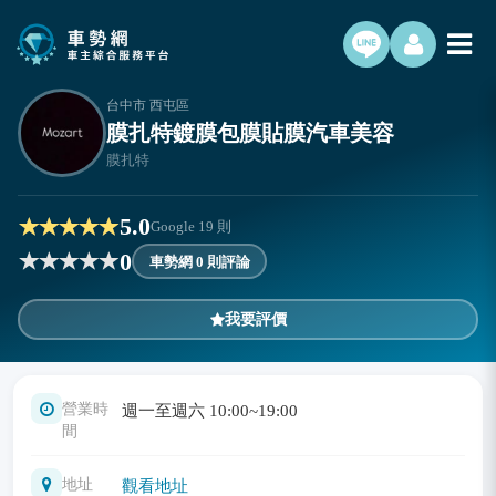
台中市 西屯區
膜扎特鍍膜包膜貼膜汽車美容
膜扎特
5.0
Google
19
則
0
車勢網 0 則評論
我要評價
營業時
週一至週六 10:00~19:00
間
地址
觀看地址