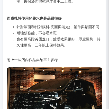
洗，確保漆面很乾淨才會手工上蠟。
而膜扎特使用的藥水也是品質很好
針對漆面和針對膜料(亮面與消光)，塑件與鋁圈不同
耐強酸強鹼，不容易水斑
也有更高階英國進口，鍍膜效果更好，厚度更夠，持
久性更高，三年以上保持效果。
附上一些店內作品集給車主參考