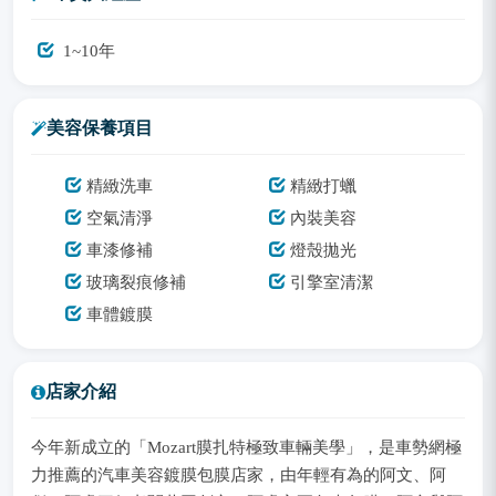
1~10年
美容保養項目
精緻洗車
精緻打蠟
空氣清淨
內裝美容
車漆修補
燈殼拋光
玻璃裂痕修補
引擎室清潔
車體鍍膜
店家介紹
今年新成立的「Mozart膜扎特極致車輛美學」，是車勢網極
力推薦的汽車美容鍍膜包膜店家，由年輕有為的阿文、阿