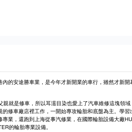
巷內的安途勝車業，是今年才新開業的車行，雖然才新開
為父親就是修車，所以耳濡目染也愛上了汽車維修這塊領域
親的修車廠店裡工作，一開始專攻輪胎和底盤為主。學習
修專業，還跑到上海從事汽修業，在國際輪胎設備大廠HU
TER的輪胎專業設備。