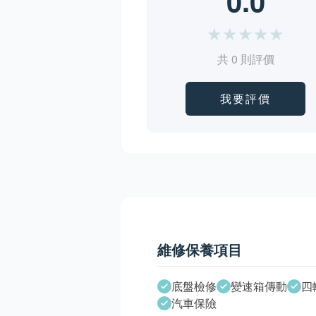
0.0
★
★
★
★
★
共 0 則評價
我要評價
維修保養項目
底盤檢修
變速箱傳動
四
汽車保險