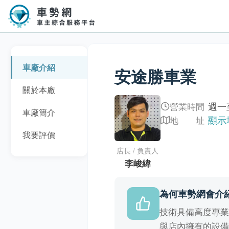
車廠介紹
安途勝車業
關於本廠
週一至
營業時間
車廠簡介
顯示
地 址
我要評價
店長 / 負責人
李峻緯
為何車勢網會介
技術具備高度專
與店內擁有的設