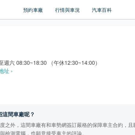
預約車廠
行情與車況
汽車百科
週六 08:30~18:30 （午休12:30~14:00）
地址 ›
紹這間車廠呢？
業度之外，這間車廠有和車勢網簽訂嚴格的保障車主合約，且
備與檢測電腦，也願意接受車主的評論。