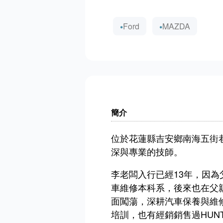
Ford
MAZDA
簡介
位於花蓮縣吉安鄉南海五街
深與專業的技師。
李老闆入行已經13年，因
車維修本科系，後來也在父
面闖蕩，深耕汽車保養與維
培訓，也有經銷銷售過HUN