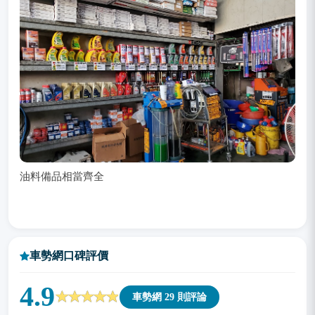
油料備品相當齊全
車勢網口碑評價
4.9
車勢網 29 則評論