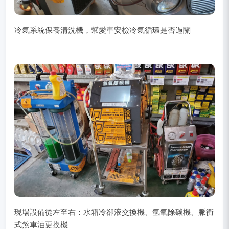
冷氣系統保養清洗機，幫愛車安檢冷氣循環是否過關
現場設備從左至右：水箱冷卻液交換機、氫氧除碳機、脈衝
式煞車油更換機