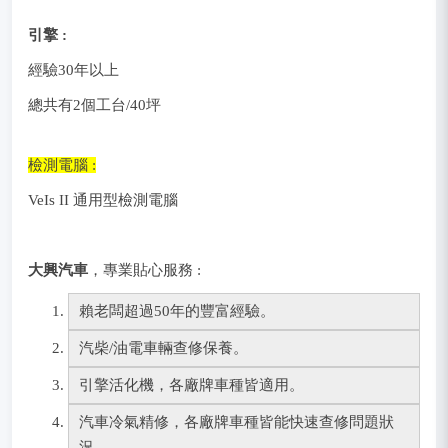
引擎 :
經驗30年以上
總共有2個工台/40坪
檢測電腦 :
VeIs II 通用型檢測電腦
大興汽車
，專業貼心服務 :
賴老闆超過50年的豐富經驗。
汽柴/油電車輛查修保養。
引擎活化機，各廠牌車種皆適用。
汽車冷氣精修，各廠牌車種皆能快速查修問題狀
況。