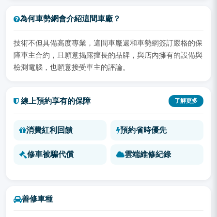
為何車勢網會介紹這間車廠？
技術不但具備高度專業，這間車廠還和車勢網簽訂嚴格的保
障車主合約，且願意揭露擅長的品牌，與店內擁有的設備與
檢測電腦，也願意接受車主的評論。
線上預約享有的保障
了解更多
消費紅利回饋
預約省時優先
修車被騙代償
雲端維修紀錄
善修車種