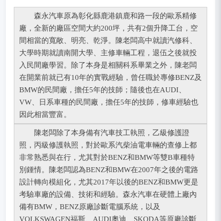
森永汽車原為彰化縣鹿港鎮鹿和路一段的歐系精修
廠，全新的廠區空間大約200坪，共有2個升降工台，空
間相當的寬敞、明亮、乾淨。陳老闆高中就讀汽修科、
大學時期就讀南開大學、主修車輛工程，退伍之後就投
入民間廠學習。除了本身是相關科系畢業之外，陳老闆
在開業前就已有10年的實戰經驗，曾任職於專修BENZ及
BMW的民間廠，擔任5年的技師；隨後也在AUDI、
VW、日系車種的民間廠，擔任5年的技師，修車經驗也
因此相當豐富。
陳老闆除了本身備有汽車技工執照，乙級修護證
照，丙級修護執照，對於歐系汽柴油電車輛的查修上都
非常熟悉與在行，尤其對於BENZ和BMW等雙B車種特
別鍾情。陳老闆認為BENZ和BMW在2007年之後的電路
設計轉向模組化，尤其2017年以後的BENZ和BMW更是
考驗車廠的設備、技術和經驗。森永汽車在硬體上廠內
備有BMW，BENZ原廠診斷電腦系統，以及
VOLKSWAGEN福斯、AUDI奧迪、SKODA等原廠診斷