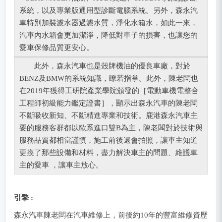
系統，以及專業版通用型診斷電腦系統。另外，森永汽
車特別加裝濾水器過濾水質，淨化水箱水，如此一來，
汽車內水箱會更加潔淨，降低對車子的損害，也讓您的
愛車保修品質更安心。
此外，森永汽車也是殼牌機油的優良車廠，對於
BENZ及BMW的系統知識，瞭若指掌。此外，陳老闆也
在2019年獲得工研院產業學院頒發的［電動車機電整合
工程師初級能力鑑定證書］，顯示出森永汽車的陳老闆
不斷吸收新知、不斷精進專業和技術。鹿港森永汽車主
要的服務客群都以歐系進口雙B為主，陳老闆對於技術與
服務品質都相當謹慎，施工前後還會拍照，讓車主知道
更換了那些設備和材料，盡力解決車主的問題、維護車
主的愛車 ，讓車主放心。
引擎 :
森永汽車陳老闆在汽車維修上，前後約10年的豐富維修資歷