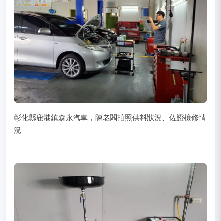
彰化縣鹿港鎮森永汽車，陳老闆拍照供料狀況、佐證檢修情
況