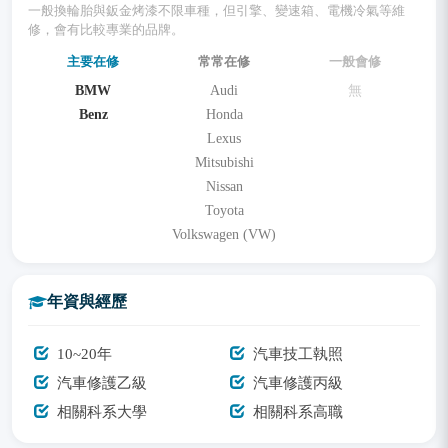
一般換輪胎與鈑金烤漆不限車種，但引擎、變速箱、電機冷氣等維
修，會有比較專業的品牌。
主要在修
常常在修
一般會修
BMW
Audi
無
Benz
Honda
Lexus
Mitsubishi
Nissan
Toyota
Volkswagen (VW)
年資與經歷
10~20年
汽車技工執照
汽車修護乙級
汽車修護丙級
相關科系大學
相關科系高職