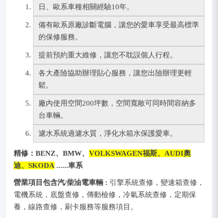
日、歐系車種相關經驗10年。
備有歐系原廠診斷電腦，讓您的愛車享受最高標準
的保修服務。
提前預約重大維修，讓您不耽誤個人行程。
各大產險協助辦理貼心服務，讓您出險辦理更輕
鬆。
廠內使用空間200坪數，空間寬敞可同時間容納多
台車輛。
濾水系統過濾水質，淨化水箱水保護愛車。
精修：
BENZ、BMW、
VOLKSWAGEN福斯、AUDI奧
迪、SKODA
......車系
營業項目包含汽/柴油電車輛 :
引擎系統查修，變速箱查修，
電機系統，底盤查修，傳動檢修，冷氣系統查修，定期保
養，線路查修，刷卡服務等服務項目。