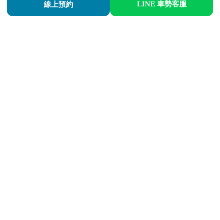
LINE 車勢客服
線上預約
彰化縣鹿港鎮森永汽車，現場備有避震器彈簧替代器機具