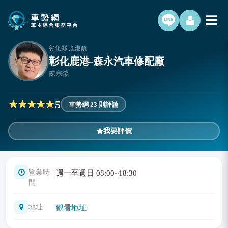
彰化縣 鹿港鎮
彰化鹿港-森永汽車修配廠
陳宗榮
5
車勢網 23 則評論
我要評價
營業時
週一至週日 08:00~18:30
間
地址
觀看地址