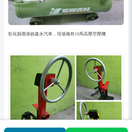
彰化縣鹿港鎮森永汽車，現場備有10馬高壓空壓機