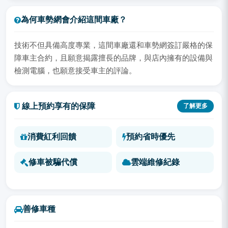
為何車勢網會介紹這間車廠？
技術不但具備高度專業，這間車廠還和車勢網簽訂嚴格的保
障車主合約，且願意揭露擅長的品牌，與店內擁有的設備與
檢測電腦，也願意接受車主的評論。
線上預約享有的保障
了解更多
消費紅利回饋
預約省時優先
修車被騙代償
雲端維修紀錄
善修車種