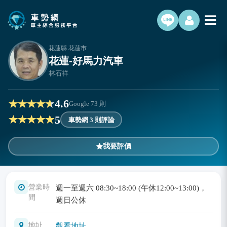
花蓮縣 花蓮市
花蓮-好馬力汽車
林石祥
4.6
Google
73
則
5
車勢網 3 則評論
我要評價
營業時
週一至週六 08:30~18:00 (午休12:00~13:00)，
間
週日公休
地址
觀看地址