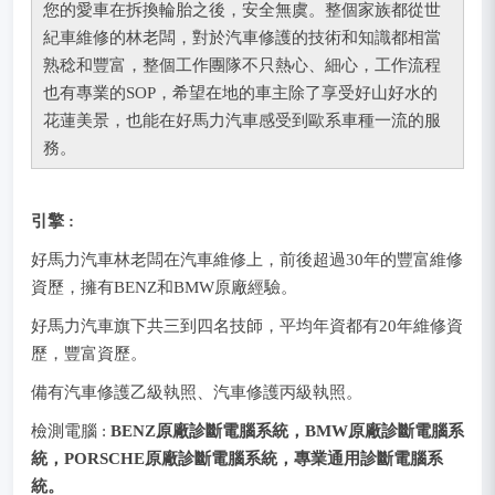
您的愛車在拆換輪胎之後，安全無虞。整個家族都從世
紀車維修的林老闆，對於汽車修護的技術和知識都相當
熟稔和豐富，整個工作團隊不只熱心、細心，工作流程
也有專業的SOP，希望在地的車主除了享受好山好水的
花蓮美景，也能在好馬力汽車感受到歐系車種一流的服
務。
引擎 :
好馬力汽車林老闆在汽車維修上，前後超過30年的豐富維修
資歷，擁有BENZ和BMW原廠經驗。
好馬力汽車旗下共三到四名技師，平均年資都有20年維修資
歷，豐富資歷。
備有汽車修護乙級執照、汽車修護丙級執照。
檢測電腦 :
BENZ原廠診斷電腦系統，BMW原廠診斷電腦系
統，PORSCHE原廠診斷電腦系統，專業通用診斷電腦系
統。