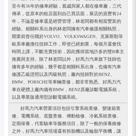
至今有36年的修車經驗，親戚與家人都在修車廠，三代
傳承，從原本的租店面到自己買店面，展店的資歷有24
年，不論是修車還是經營管理，林老闆都有相當豐富的
經驗。相關科系出身的林老闆擁有汽車修護相關執照，
開業前曾任職於VOLVO、VOLKSWAGEN、克萊斯勒等
歐系車廠擔任技師工作，即使已經創業，每個月還會找
時間上課，不斷充實技術，因此獲得當地許多的雙B車主
推薦與支持。除了林老闆以外，好馬力汽車旗下技師也
擁有多年的經驗，幾乎都是相關科系出身，也備有汽車
修護乙級證照以及丙級執照，廠內技師對於BENZ、
BMW、PORSCHE等車輛查修，都非常熟悉。好馬力汽
車在硬體上廠內備有BMW，BENZ原廠診斷電腦系統，
以及專業版通用型診斷電腦系統。
好馬力汽車營業項目包括引擎系統查修、變速箱查
修、電機系統、底盤查修、傳動檢修、冷氣系統查修、
定期保養，代客驗車等服務項目，除了一般的保養維修
之外，好馬力汽車現場還有拆胎機以及輪胎平衡機，讓