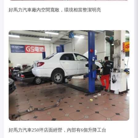
好馬力汽車廠內空間寬敞，環境相當整潔明亮
好馬力汽車250坪店面經營，內部有6個升降工台