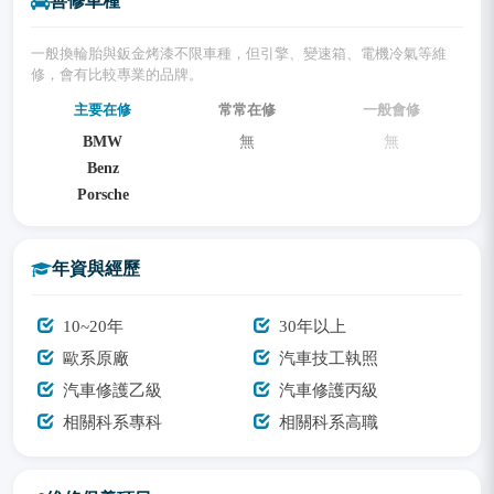
善修車種
一般換輪胎與鈑金烤漆不限車種，但引擎、變速箱、電機冷氣等維
修，會有比較專業的品牌。
主要在修
常常在修
一般會修
BMW
無
無
Benz
Porsche
年資與經歷
10~20年
30年以上
歐系原廠
汽車技工執照
汽車修護乙級
汽車修護丙級
相關科系專科
相關科系高職