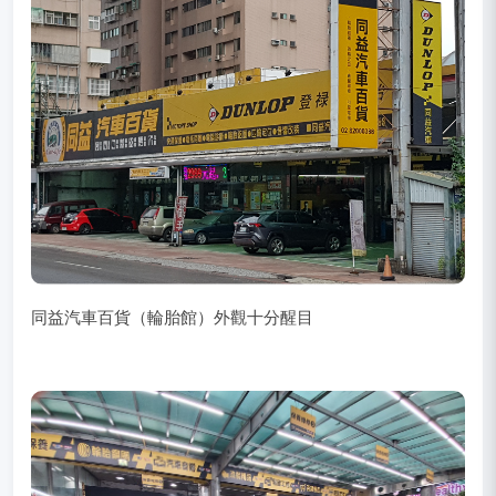
同益汽車百貨（輪胎館）外觀十分醒目