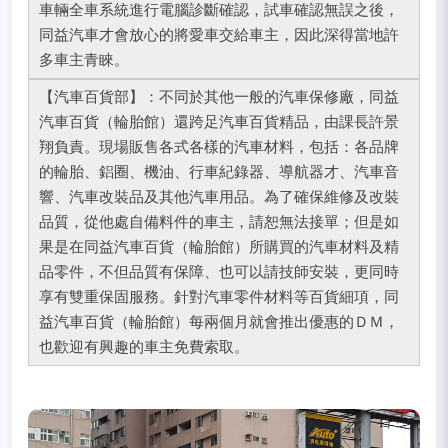
車輛全車系統進行電腦診斷確認，試車確認無誤之後，
同益汽車才會放心的將愛車交給車主，因此深得當地許
多車主青睞。
【汽車百貨部】：不同於其他一般的汽車保修廠，同益
汽車百貨（輪胎館）還跨足汽車百貨精品，由課長許景
翔負責。現場販售各式各樣的汽車材料，包括：各品牌
的輪胎、鋁圈、機油、行車紀錄器、導航器才、汽車音
響、汽車改裝品及其他汽車用品。為了確保維修及改裝
品質，從他處自備料件的車主，請恕無法接單；但是如
果是在同益汽車百貨（輪胎館）所購買的汽車材料及精
品零件，不但品質有保障、也可以請技師安裝，更同時
享有雙重保固服務。針對汽車零件材料等百貨細項，同
益汽車百貨（輪胎館）每兩個月就會推出優惠的ＤＭ，
也歡迎有興趣的車主免費索取。