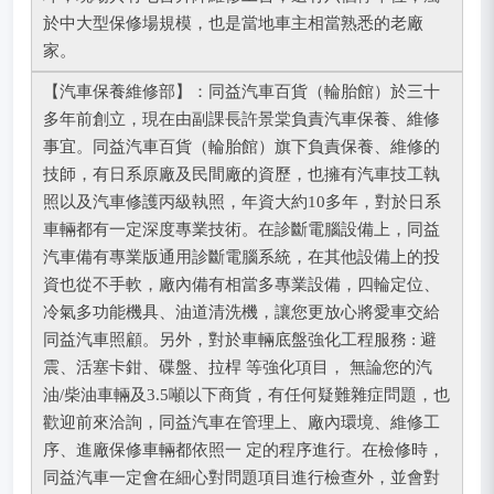
於中大型保修場規模，也是當地車主相當熟悉的老廠
家。
【汽車保養維修部】：同益汽車百貨（輪胎館）於三十
多年前創立，現在由副課長許景棠負責汽車保養、維修
事宜。同益汽車百貨（輪胎館）旗下負責保養、維修的
技師，有日系原廠及民間廠的資歷，也擁有汽車技工執
照以及汽車修護丙級執照，年資大約10多年，對於日系
車輛都有一定深度專業技術。在診斷電腦設備上，同益
汽車備有專業版通用診斷電腦系統，在其他設備上的投
資也從不手軟，廠內備有相當多專業設備，四輪定位、
冷氣多功能機具、油道清洗機，讓您更放心將愛車交給
同益汽車照顧。另外，對於車輛底盤強化工程服務 : 避
震、活塞卡鉗、碟盤、拉桿 等強化項目， 無論您的汽
油/柴油車輛及3.5噸以下商貨，有任何疑難雜症問題，也
歡迎前來洽詢，同益汽車在管理上、廠內環境、維修工
序、進廠保修車輛都依照一 定的程序進行。在檢修時，
同益汽車一定會在細心對問題項目進行檢查外，並會對