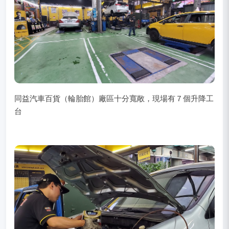
同益汽車百貨（輪胎館）廠區十分寬敞，現場有７個升降工
台