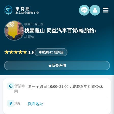
桃園市 龜山區
桃園龜山-同益汽車百貨(輪胎館)
許錫倫
4.8
車勢網 42 則評論
我要評價
營業時
週一至週日 10:00~21:00，農曆過年期間公休
間
地址
觀看地址