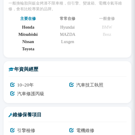
一般換輪胎與鈑金烤漆不限車種，但引擎、變速箱、電機冷氣等維
修，會有比較專業的品牌。
主要在修
常常在修
一般會修
Honda
Hyundai
BMW
Mitsubishi
MAZDA
Benz
Nissan
Luxgen
Toyota
年資與經歷
10~20年
汽車技工執照
汽車修護丙級
維修保養項目
引擎檢修
電機維修