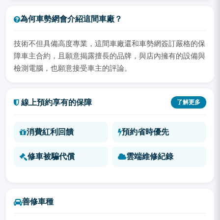
為何車勢網會介紹這間車廠？
技術不但具備高度專業，這間車廠還和車勢網簽訂嚴格的保
障車主合約，且願意揭露擅長的品牌，與店內擁有的設備與
檢測電腦，也願意接受車主的評論。
線上預約享有的保障
了解更多
消費紅利回饋
預約省時優先
修車被騙代償
雲端維修紀錄
善修車種