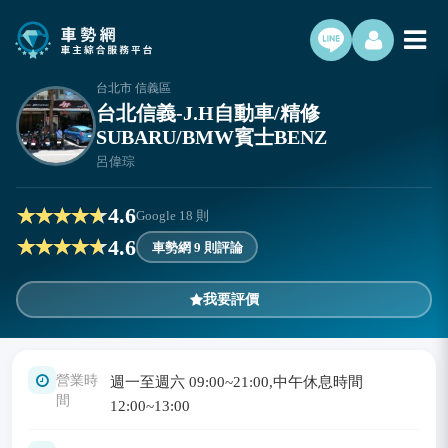
台北市 信義區
台北信義-J.H自動車/精修
SUBARU/BMW賓士BENZ
呂偉琮
4.6
Google
18
則
4.6
車勢網 9 則評論
我要評價
營業時
週一至週六 09:00~21:00,中午休息時間
間
12:00~13:00