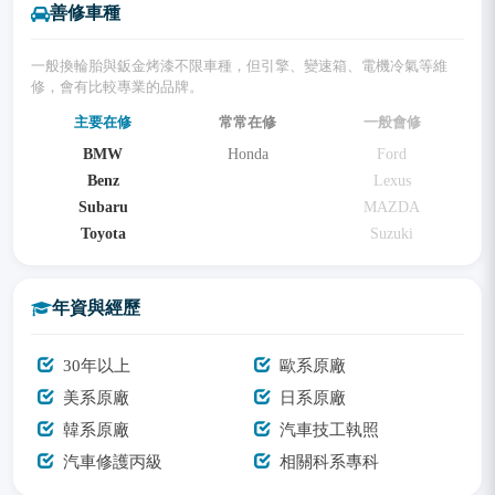
善修車種
一般換輪胎與鈑金烤漆不限車種，但引擎、變速箱、電機冷氣等維
修，會有比較專業的品牌。
主要在修
常常在修
一般會修
BMW
Honda
Ford
Benz
Lexus
Subaru
MAZDA
Toyota
Suzuki
年資與經歷
30年以上
歐系原廠
美系原廠
日系原廠
韓系原廠
汽車技工執照
汽車修護丙級
相關科系專科