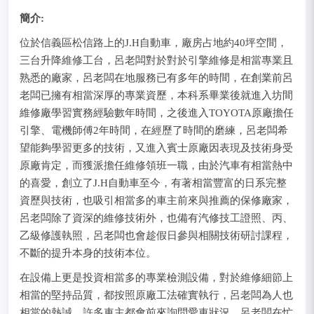
簡介:
位於信義區松信路上的J.H自動車，廠房占地約40坪空間，
三台升降維修工台，呂老闆對於對於引擎維修是相當專業且
熟悉的廠家，呂老闆在地服務已有多年的時間，在創業前呂
老闆已擁有相當深厚的專業資歷，本科系畢業後就進入坊間
維修廠學習實務經驗數年時間，之後進入TOYOTA原廠擔任
引擎、電機師傅2年時間，在經歷了時間的磨練，呂老闆希
望能夠學習更多的技術，又進入賓士原廠因表現及技術身受
原廠肯定，而獲派擔任維修領班一職，由於汽車有相當熱中
的喜愛，創立了J.H自動車至今，有著相當豐富的日系完整
資歷與技術，也吸引相當多的車主前來與推薦的保修廠家，
呂老闆除了資深的維修技術外，也備有汽修技工證照、丙、
乙級修護執照，呂老闆也會趁假日參與相關技術研討課程，
不斷的提升本身的技術本位。
在設備上更是投資相當多的專業檢測設備，對於維修細節上
相當的堅持品質，都按照原廠工法確實執行，呂老闆為人也
相當的熱誠，許多車主都會前來詢問愛車狀況，呂老闆在忙