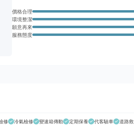
價格合理
環境整潔
願意再來
服務態度
檢修
冷氣檢修
變速箱傳動
定期保養
代客驗車
道路救