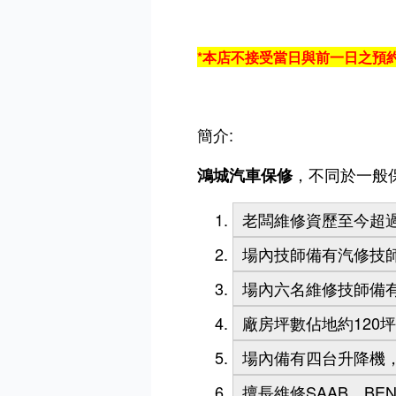
*本店不接受當日與前一日之預
簡介:
，不同於一般
鴻城汽車保修
老闆維修資歷至今超過
場內技師備有汽修技
場內六名維修技師備
廠房坪數佔地約120
場內備有四台升降機
擅長維修SAAB、B