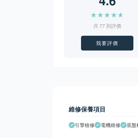
4.6
★
★
★
★
★
共 77 則評價
我要評價
維修保養項目
引擎檢修
電機維修
底盤