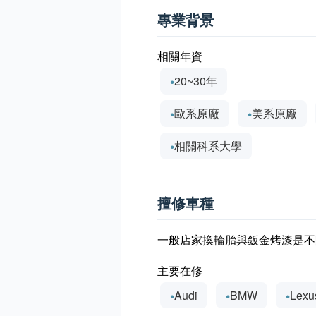
專業背景
相關年資
20~30年
歐系原廠
美系原廠
相關科系大學
擅修車種
一般店家換輪胎與鈑金烤漆是不
主要在修
Audi
BMW
Lexu