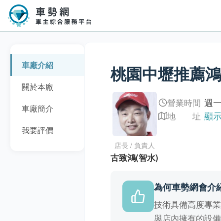
車廠介紹
桃園中壢推薦
關於本廠
週一
營業時間
車廠簡介
顯示
地 址
我要評價
店長 / 負責人
古致鴻(智水)
為何車勢網會介
技術具備高度專
與店內擁有的設