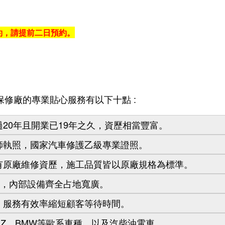
約，請提前二日預約。
保修廠的專業貼心服務有以下十點 :
20年且開業已19年之久，資歷相當豐富。
師執照，國家汽車修護乙級專業證照。
有原廠維修資歷，施工品質皆以原廠規格為標準。
坪，內部設備齊全占地寬廣。
，服務有效率縮短顧客等待時間。
ENZ、BMW等歐系車種，以及汽柴油電車。