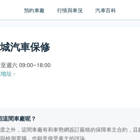
預約車廠
行情與車況
汽車百科
鴻城汽車保修
至週六 09:00~18:00
地址 ›
紹這間車廠呢？
業度之外，這間車廠有和車勢網簽訂嚴格的保障車主合約，且
備與檢測電腦，也願意接受車主的評論。