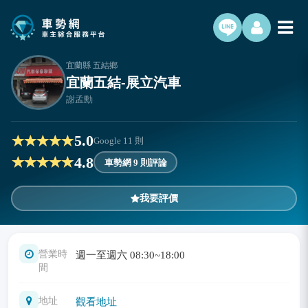
宜蘭縣 五結鄉
宜蘭五結-展立汽車
謝孟勳
5.0
Google
11
則
4.8
車勢網 9 則評論
我要評價
營業時
週一至週六 08:30~18:00
間
地址
觀看地址