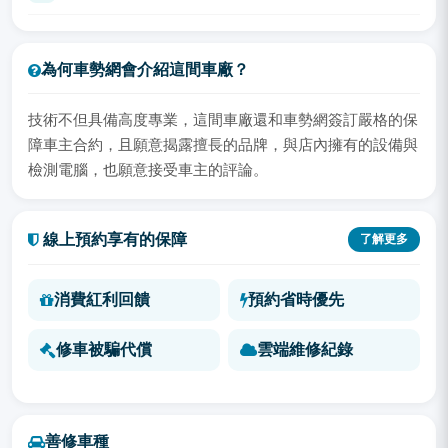
為何車勢網會介紹這間車廠？
技術不但具備高度專業，這間車廠還和車勢網簽訂嚴格的保
障車主合約，且願意揭露擅長的品牌，與店內擁有的設備與
檢測電腦，也願意接受車主的評論。
線上預約享有的保障
了解更多
消費紅利回饋
預約省時優先
修車被騙代償
雲端維修紀錄
善修車種