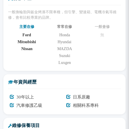
一般換輪胎與鈑金烤漆不限車種，但引擎、變速箱、電機冷氣等維
修，會有比較專業的品牌。
主要在修
常常在修
一般會修
Ford
Honda
無
Mitsubishi
Hyundai
Nissan
MAZDA
Suzuki
Luxgen
年資與經歷
30年以上
日系原廠
汽車修護乙級
相關科系專科
維修保養項目