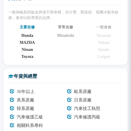
一般換輪胎與鈑金烤漆不限車種，但引擎、變速箱、電機冷氣等維
修，會有比較專業的品牌。
主要在修
常常在修
一般會修
Honda
Mitsubishi
Hyundai
MAZDA
Subaru
Nissan
Suzuki
Toyota
Luxgen
年資與經歷
30年以上
歐系原廠
美系原廠
日系原廠
韓系原廠
汽車技工執照
汽車修護乙級
汽車修護丙級
相關科系專科