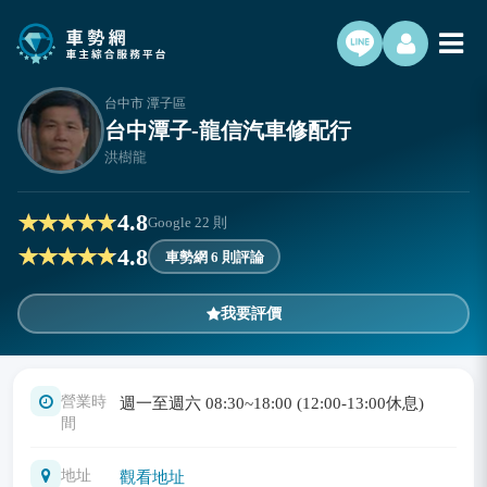
台中市 潭子區
台中潭子-龍信汽車修配行
洪樹龍
4.8
Google
22
則
4.8
車勢網 6 則評論
我要評價
營業時
週一至週六 08:30~18:00 (12:00-13:00休息)
間
地址
觀看地址