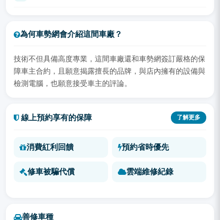
為何車勢網會介紹這間車廠？
技術不但具備高度專業，這間車廠還和車勢網簽訂嚴格的保
障車主合約，且願意揭露擅長的品牌，與店內擁有的設備與
檢測電腦，也願意接受車主的評論。
線上預約享有的保障
了解更多
消費紅利回饋
預約省時優先
修車被騙代償
雲端維修紀錄
善修車種