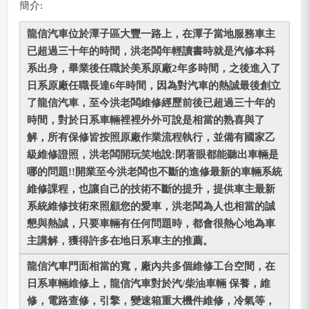
簡介:
龍信汽車位於潭子區大豐一路上，在潭子當地服務車主
已超過三十年的時間，洪老闆年輕讀書時就是汽修本科
系出身，畢業後任職於美系原廠2年多時間，之後進入了
日系原廠任職長達6年時間，因為對汽車的熱誠最後創立
了龍信汽車，至今洪老闆維修經歷前後已超過三十年的
時間，對於日系車輛裡裡外外可說是相當的熟喜與了
解，所有保修皆按照原廠作業流程執行，並備有國家乙
級維修證照，洪老闆開玩笑地說:閉著眼都能聽出車輛是
哪的問題!!開業至今洪老闆也不斷的進修最新的車輛系統
維修課程，也讓自己的技術不斷的提升，提供車主最新
系統維修技術來照顧您的愛車，洪老闆為人也相當的誠
懇與熱誠，只要車輛有任何問題時，都會很熱心地為車
主講解，獲得許多在地日系車主的推薦。
龍信汽車門面相當的寬，廠內共多個維修工台空間，在
日系車輛維修上，龍信汽車對於汽/柴油車輛 保養，維
修，電路查修，引擎，變速箱重大機件維修，冷氣等，