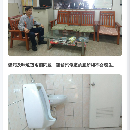
髒污及味道這兩個問題，龍信汽修廠的廁所絕不會發生。