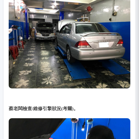
蔡老闆檢查/維修引擎狀況(考爾)。