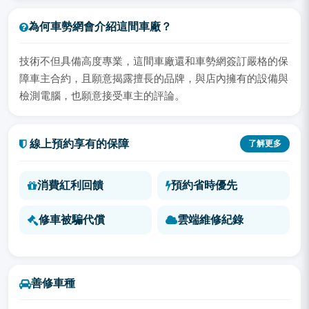
為何車勢網會介紹這間車廠？
技術不但具備高度專業，這間車廠還和車勢網簽訂嚴格的保
障車主合約，且願意揭露擅長的品牌，與店內擁有的設備與
檢測電腦，也願意接受車主的評論。
線上預約享有的保障
了解更多
消費紅利回饋
預約省時優先
修車被騙代償
雲端維修紀錄
善修車種