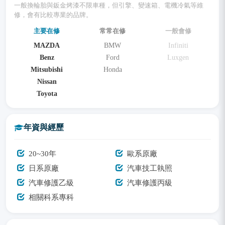
一般換輪胎與鈑金烤漆不限車種，但引擎、變速箱、電機冷氣等維
修，會有比較專業的品牌。
主要在修
常常在修
一般會修
MAZDA
BMW
Infiniti
Benz
Ford
Luxgen
Mitsubishi
Honda
Nissan
Toyota
年資與經歷
20~30年
歐系原廠
日系原廠
汽車技工執照
汽車修護乙級
汽車修護丙級
相關科系專科