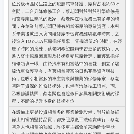
位於板橋區民生路上的駿騰汽車修護，廠房占地約60坪
空間，二台升降維修工台，蔡老闆對於對於引擎維修是
相當專業且熟悉的廠家，蔡老闆在地服務已有多年的時
間，在創業前蔡老闆已擁有相當深厚的專業資歷，本科
系畢業後就進入坊間維修廠學習實務經驗數年時間，之
後進入TOYOTA原廠擔任引擎、電機師傅2年時間，在經
歷了時間的磨練，蔡老闆希望能夠學習更多的技術，又
進入賓士原廠因表現及技術身受原廠肯定，而獲派擔任
維修領班一職，由於汽車有相當熱中的喜愛，創立了駿
騰汽車修護至今，有著相當豐富的日系完整資歷與技
術，也吸引相當多的車主前來與推薦的保修廠家，蔡老
闆除了資深的維修技術外，也備有汽修技工證照、丙、
乙級修護執照，蔡老闆也會趁假日參與相關技術研討課
程，不斷的提升本身的技術本位。
在設備上更是投資相當多的專業檢測設備，對於維修細
節上相當的堅持品質，都按照原廠工法確實執行，蔡老
闆為人也相當的熱誠，許多車主都會前來詢問愛車狀