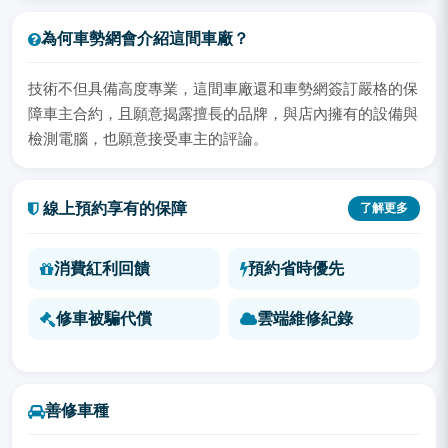
為何車勢網會介紹這間車廠？
技術不但具備高度專業，這間車廠還和車勢網簽訂嚴格的保
障車主合約，且願意揭露擅長的品牌，與店內擁有的設備與
檢測電腦，也願意接受車主的評論。
線上預約享有的保障
了解更多
消費紅利回饋
預約省時優先
修車被騙代償
雲端維修紀錄
善修車種