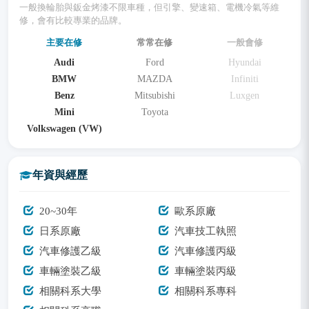
一般換輪胎與鈑金烤漆不限車種，但引擎、變速箱、電機冷氣等維
修，會有比較專業的品牌。
主要在修
常常在修
一般會修
Audi
Ford
Hyundai
BMW
MAZDA
Infiniti
Benz
Mitsubishi
Luxgen
Mini
Toyota
Volkswagen (VW)
年資與經歷
20~30年
歐系原廠
日系原廠
汽車技工執照
汽車修護乙級
汽車修護丙級
車輛塗裝乙級
車輛塗裝丙級
相關科系大學
相關科系專科