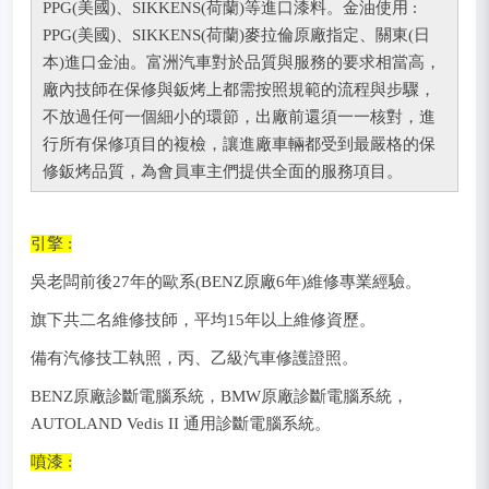
PPG(美國)、SIKKENS(荷蘭)等進口漆料。金油使用 :
PPG(美國)、SIKKENS(荷蘭)麥拉倫原廠指定、關東(日
本)進口金油。富洲汽車對於品質與服務的要求相當高，
廠內技師在保修與鈑烤上都需按照規範的流程與步驟，
不放過任何一個細小的環節，出廠前還須一一核對，進
行所有保修項目的複檢，讓進廠車輛都受到最嚴格的保
修鈑烤品質，為會員車主們提供全面的服務項目。
引擎 :
吳老闆前後27年的歐系(BENZ原廠6年)維修專業經驗。
旗下共二名維修技師，平均15年以上維修資歷。
備有汽修技工執照，丙、乙級汽車修護證照。
BENZ原廠診斷電腦系統，BMW原廠診斷電腦系統，
AUTOLAND Vedis II 通用診斷電腦系統。
噴漆 :