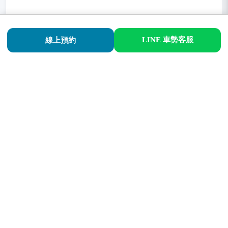
噴漆時情況，吳老闆嚴格要求，噴漆前都須再做一次清潔動
作，可說品質上比原廠更加講究，噴漆時裝備相當到位專業
LINE 車勢客服
線上預約
噴漆時情況，移動速度相當的講究