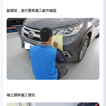
鈑噴前，進行愛車施工鈑件確認
補土調和施工情況