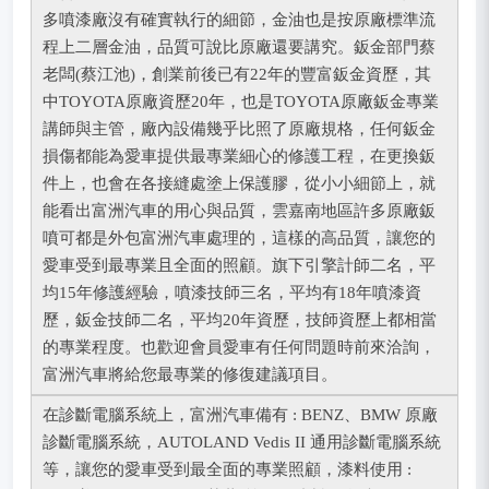
多噴漆廠沒有確實執行的細節，金油也是按原廠標準流
程上二層金油，品質可說比原廠還要講究。鈑金部門蔡
老闆(蔡江池)，創業前後已有22年的豐富鈑金資歷，其
中TOYOTA原廠資歷20年，也是TOYOTA原廠鈑金專業
講師與主管，廠內設備幾乎比照了原廠規格，任何鈑金
損傷都能為愛車提供最專業細心的修護工程，在更換鈑
件上，也會在各接縫處塗上保護膠，從小小細節上，就
能看出富洲汽車的用心與品質，雲嘉南地區許多原廠鈑
噴可都是外包富洲汽車處理的，這樣的高品質，讓您的
愛車受到最專業且全面的照顧。旗下引擎計師二名，平
均15年修護經驗，噴漆技師三名，平均有18年噴漆資
歷，鈑金技師二名，平均20年資歷，技師資歷上都相當
的專業程度。也歡迎會員愛車有任何問題時前來洽詢，
富洲汽車將給您最專業的修復建議項目。
在診斷電腦系統上，富洲汽車備有 : BENZ、BMW 原廠
診斷電腦系統，AUTOLAND Vedis II 通用診斷電腦系統
等，讓您的愛車受到最全面的專業照顧，漆料使用 :