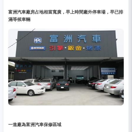
富洲汽車廠房占地相當寬廣，早上時間廠外停車場，早已排
滿等候車輛
一進廠為富洲汽車保修區域