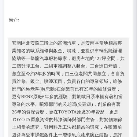
簡介:
安南區北安路三段上的富洲汽車，是安南區當地相當專
業知名的歐系維修與鈑金、噴漆，並提供車輛出險辦理
協助等一條龍汽車服務廠家，廠房占地約427坪空間，共
二個升降工台、二組車體調整八卦台、三台進口烤爐，
創立至今約2年多的時間，由三位老闆共同創立，各自負
責維修、鈑金、噴漆項目，負責各自的專業領域，維修
部門的吳老闆(吳忠勳)在創業前已有25年的維修資歷，
更有BENZ原廠6年多的經驗，對於歐日系車輛有著相當
專業的水平。噴漆部門的吳老闆(吳建輝)，創業前有著
26年的資深資歷，更在TOYOTA原廠20年資歷，更是
TOYOTA原廠資深的烤漆講師與部門主管，對於個細節
上相當的講究，對用料及工法都相當的講究，在噴漆前
還會為愛車裸鐵鈑件上一層環氧底漆來防止鏽蝕，是許