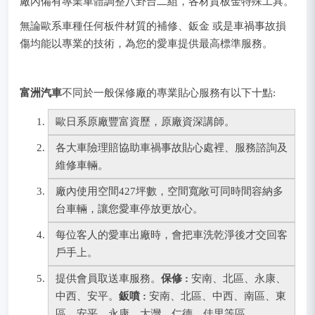
廠內備有專業車體調整八卦台二組，各材質板金特殊工具。
無論歐系車種任何板件材質的補修、鈑金 或是車禍事故損
傷均能以專業的技術，為您的愛車提供最高標準服務。
富洲汽車
不同於一般保修廠的專業貼心服務有以下十點:
歐日系原廠豐富資歷，原廠資深講師。
各大車險理賠協助車禍事故貼心處裡、服務諮詢及
維修車輛。
廠內使用空間427坪數，空間寬敞可同時間容納多
台車輛，讓您愛車停放更放心。
每位客人的愛車出廠時，會把車洗乾淨後才交回客
戶手上。
提供會員取送車服務。
保修 :
安南、北區、永康、
中西、安平。
鈑噴 :
安南、北區、中西、南區、東
區、安平、永康、大灣、仁德、佳里等區。