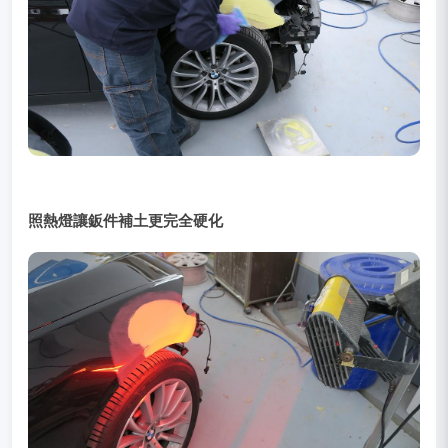
照熱燈讓鈑件補土更完全硬化