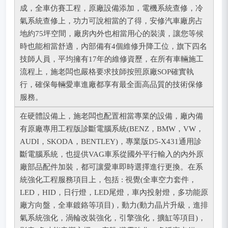
成，全車仿賽工程，原廠設備添加，電機系統查修，冷
氣系統查修上，功力可說相當的了得，安修汽車廠房占
地約75坪空間，廠房內外也相當用心的裝潢，讓您等候
時也能相當舒適，內部備有4個維修升降工位，旗下四名
技師人員，平均擁有17年的維修資歷，在所有車輛施工
流程上，施老闆也嚴格要求技師按照原廠SOP確實執
行，確保每輛愛車進廠都享有最全面高品質的技術保修
服務。
在硬體設備上，施老闆也配置相當專業的設備，廠內備
有原廠專用工程版診斷電腦系統(BENZ，BMW，VW，
AUDI，SKODA，BENTLEY)，專業版D5-X431通用診
斷電腦系統，也提供VAG車系從國外平行輸入的內外原
廠部品配件加裝，都可讓愛車即時選擇進行更換。在系
統強化工程服務項目上，包括 : 視覺(全車空力套件，
LED，HID，日行燈，LED尾燈，車內投射燈，多功能原
廠方向盤，全車鍍鉻等項目)，動力(動力晶片升級，進排
氣系統強化，渦輪改裝強化，引擎強化，擴缸等項目)，