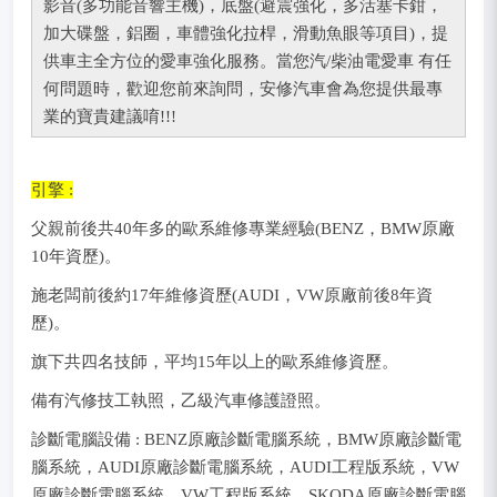
影音(多功能音響主機)，底盤(避震強化，多活塞卡鉗，
加大碟盤，鋁圈，車體強化拉桿，滑動魚眼等項目)，提
供車主全方位的愛車強化服務。當您汽/柴油電愛車 有任
何問題時，歡迎您前來詢問，安修汽車會為您提供最專
業的寶貴建議唷!!!
引擎 :
父親前後共40年多的歐系維修專業經驗(BENZ，BMW原廠
10年資歷)。
施老闆前後約17年維修資歷(AUDI，VW原廠前後8年資
歷)。
旗下共四名技師，平均15年以上的歐系維修資歷。
備有汽修技工執照，乙級汽車修護證照。
診斷電腦設備 : BENZ原廠診斷電腦系統，BMW原廠診斷電
腦系統，AUDI原廠診斷電腦系統，AUDI工程版系統，VW
原廠診斷電腦系統，VW工程版系統，SKODA原廠診斷電腦