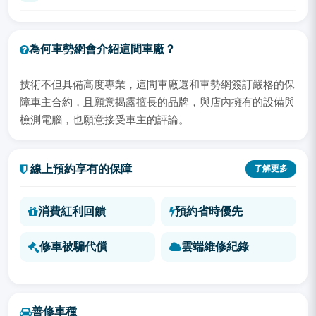
為何車勢網會介紹這間車廠？
技術不但具備高度專業，這間車廠還和車勢網簽訂嚴格的保
障車主合約，且願意揭露擅長的品牌，與店內擁有的設備與
檢測電腦，也願意接受車主的評論。
線上預約享有的保障
了解更多
消費紅利回饋
預約省時優先
修車被騙代償
雲端維修紀錄
善修車種