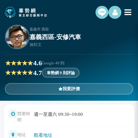
嘉義市 西區
嘉義西區-安修汽車
施郁文
4.6
Google
49
則
4.7
車勢網 9 則評論
我要評價
營業時
週一至週六 09:30~19:00
間
地址
觀看地址