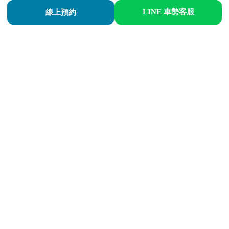
LINE 車勢客服
線上預約
儀表板分解，維修情況