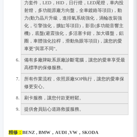
力套件，LED，HID，日行燈，LED尾燈，車內投
射燈，多功能原廠方向盤，全車鍍鉻等項目)，動
力(動力晶片升級，進排氣系統強化，渦輪改裝強
化，引擎強化，擴缸等項目)，影音(多功能音響主
機)，底盤(避震強化，多活塞卡鉗，加大碟盤，鋁
圈，車體強化拉桿，滑動魚眼等項目)
，讓您的愛
車更"與眾不同"。
備有多廠牌歐系原廠診斷電腦，讓您的愛車享受最
高標準的保修服務。
所有作業流程，依照原廠SOP執行，讓您的愛車保
修更安心。
刷卡服務，讓您付款更輕鬆。
提供會員貼心道路救援服務。
精修：
BENZ , BMW，AUDI ,VW，SKODA