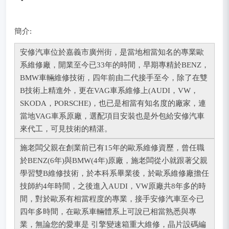
簡介:
安修汽車位於嘉義市廣州街，是當地相當知名的專業歐
系維修廠，開業至今已33年的時間，早期專精於BENZ，
BMW車輛維修技術，四年前由二代接手至今，除了在雙
B技術上精進外，更在VAG車系維修上(AUDI，VW，
SKODA，PORSCHE)，也已是相當有知名度的廠家，連
當地VAG車系原廠，選配項目安裝也是外包給安修汽車
來代工，可見技術的精湛。
施老闆父親在創業前已有15年的歐系維修資歷，曾任職
於BENZ(6年)與BMW(4年)原廠，施老闆從小就跟著父親
學習雙B維修技術，於本科系畢業後，於歐系維修廠擔任
技師約4年時間，之後進入AUDI，VW原廠共8年多的時
間，對於歐系有相當程度的專業，接手安修汽車至今已
四年多時間，在歐系車輛體系上可說已相當熟悉與專
業，無論您的愛車是 引擎變速箱重大維修，晶片設碼編