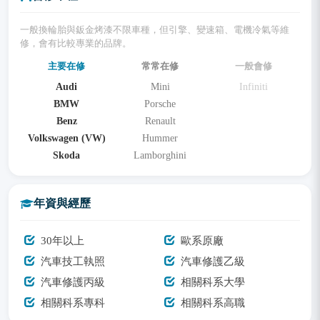
一般換輪胎與鈑金烤漆不限車種，但引擎、變速箱、電機冷氣等維
修，會有比較專業的品牌。
主要在修
常常在修
一般會修
Audi
Mini
Infiniti
BMW
Porsche
Benz
Renault
Volkswagen (VW)
Hummer
Skoda
Lamborghini
年資與經歷
30年以上
歐系原廠
汽車技工執照
汽車修護乙級
汽車修護丙級
相關科系大學
相關科系專科
相關科系高職