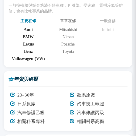
一般換輪胎與鈑金烤漆不限車種，但引擎、變速箱、電機冷氣等維
修，會有比較專業的品牌。
主要在修
常常在修
一般會修
Audi
Mitsubishi
Infiniti
BMW
Nissan
Lexus
Porsche
Benz
Toyota
Volkswagen (VW)
年資與經歷
20~30年
歐系原廠
日系原廠
汽車技工執照
汽車修護乙級
汽車修護丙級
相關科系專科
相關科系高職