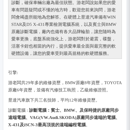
診斷，確保車輛出廠為最佳狀態。游老闆說如果您的愛
車有問題疑問或不懂的地方時，歡迎您前來詢問，游老
闆會竭盡所能地為您解答。在硬體上昱達汽車備有WIN
STAR及D5 X-431專業檢測電腦系統，以及賓士與BMW
原廠診斷電腦，廠內也備有各大品牌輪胎，讓您隨時為
愛車更換，底盤系統強化上，游老闆對於避震，碟盤，
活塞卡鉗也相當的內行，提供愛車最全面與最完整的軟
硬體設備，讓您的愛車受到最高規格的軟硬體服務。
引擎:
游老闆共29年多的維修資歷，BMW原廠8年資歷，TOYOTA
原廠6年資歷，並備有汽修技工執照，乙級維修證照。
昱達汽車旗下共三名技師，平均12年維修資歷。
診斷電腦 :
診斷電腦：賓士、BMW、及保時捷的原廠同步
遠端電腦、VAG(VW.Audi.SKODA)原廠同步遠端的電腦、
X-431及iSCN-3最高頂規的遠端編程電腦
。