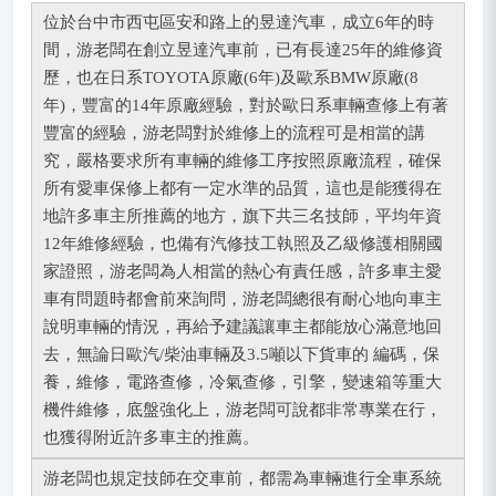
位於台中市西屯區安和路上的昱達汽車，成立6年的時
間，游老闆在創立昱達汽車前，已有長達25年的維修資
歷，也在日系TOYOTA原廠(6年)及歐系BMW原廠(8
年)，豐富的14年原廠經驗，對於歐日系車輛查修上有著
豐富的經驗，游老闆對於維修上的流程可是相當的講
究，嚴格要求所有車輛的維修工序按照原廠流程，確保
所有愛車保修上都有一定水準的品質，這也是能獲得在
地許多車主所推薦的地方，旗下共三名技師，平均年資
12年維修經驗，也備有汽修技工執照及乙級修護相關國
家證照，游老闆為人相當的熱心有責任感，許多車主愛
車有問題時都會前來詢問，游老闆總很有耐心地向車主
說明車輛的情況，
再給予建議
讓車主都能放心滿意地回
去，無論日歐汽/柴油車輛及3.5噸以下貨車的 編碼，保
養，維修，電路查修，冷氣查修，引擎，變速箱等重大
機件維修，底盤強化上，游老闆可說都非常專業在行，
也獲得附近許多車主的推薦。
游老闆也規定技師在交車前，都需為車輛進行全車系統