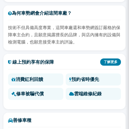
為何車勢網會介紹這間車廠？
技術不但具備高度專業，這間車廠還和車勢網簽訂嚴格的保
障車主合約，且願意揭露擅長的品牌，與店內擁有的設備與
檢測電腦，也願意接受車主的評論。
線上預約享有的保障
了解更多
消費紅利回饋
預約省時優先
修車被騙代償
雲端維修紀錄
善修車種