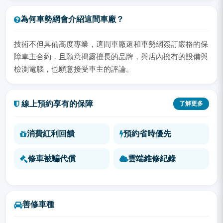
為何車勢網會介紹這間車廠？
技術不但具備高度專業，這間車廠還和車勢網簽訂嚴格的保
障車主合約，且願意揭露擅長的品牌，與店內擁有的設備與
檢測電腦，也願意接受車主的評論。
線上預約享有的保障
了解更多
消費紅利回饋
預約省時優先
修車被騙代償
雲端維修紀錄
善修車種