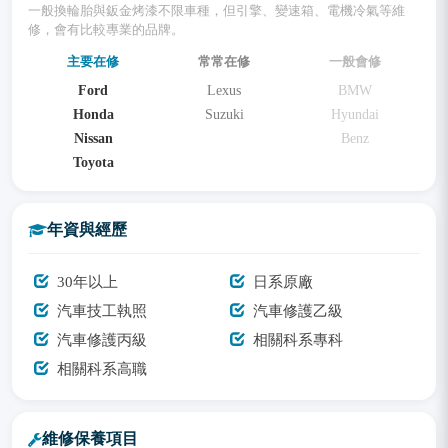
一般換輪胎與鈑金烤漆不限車種，但引擎、變速箱、電機冷氣等維
修，會有比較專業的品牌。
主要在修
常常在修
一般會修
Ford
Lexus
BMW
Honda
Suzuki
Hyundai
Nissan
Benz
Toyota
年資與經歷
30年以上
日系原廠
汽車技工執照
汽車修護乙級
汽車修護丙級
相關科系專科
相關科系高職
維修保養項目