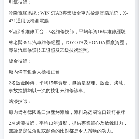
引擎技師 :
診斷電腦系統 : WIN STAR專業版全車系檢測電腦系統，X-
431通用版檢測電腦
8個保養維修工台，5名維修技師，平均年資16年維修經驗
林老闆39年汽車維修經歷，TOYOTA及HONDA原廠資歷，
專業汽車修護技工證照及乙級技術證照。
鈑金技師 :
廠內備有鈑金大樑校正台
2名鈑金師傅，平均15年資歷，無論是整理、鈑金、烤漆、
事故撞損均以一流的技術來維修該車。
烤漆技師 :
廠內備有德國進口無塵烤漆爐，漆料為德國進口銀箭品牌
2名烤漆技師，平均13年資歷，提供專業細心及敏銳眼力，
無論是定位角度或顏色的比對都是令人讚嘆的功力。