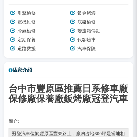
引擎檢修
鈑金烤漆
電機維修
底盤檢修
冷氣檢修
變速箱傳動
定期保養
代客驗車
道路救援
汽車保險
店家介紹
台中市豐原區推薦日系修車廠
保修廠保養廠鈑烤廠冠登汽車
簡介:
冠登汽車位於豐原區豐東路上，廠房占地600坪是當地相