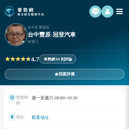
台中市 豐原區
台中豐原-冠登汽車
林耀三
4.7
車勢網 69 則評論
我要評價
營業時
週一至週六 08:00~18:30
間
地址
觀看地址