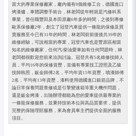
當大的專業保修廠家，廠內備有8個維修工台，德國進口
烤漆爐，車體調整手術台，林老闆從年輕就是汽修科系
畢業，曾任職豐田及本田原廠6年多的時間，之後到專修
歐系保修廠2年，創立了冠登汽車提供一條龍的保修及買
賣服務至今已有31年的時間，林老闆前前後後共39年的
維修經驗，可說相當的專業，冠登汽車也是豐原區相當
知名的維修廠家，任何汽/柴油愛車如有任何問題時，林
老闆都很歡迎您前來洽詢討論。冠登共有5名維修技師人
員，平均16年的保修資歷，並備有專業技工證照及乙級
技師執照，鈑金師傅2名，平均年資15年資歷，噴漆師傅
2名，平均有13年資歷，漆料使用德國進口銀箭品牌，不
論日常保養問題查修或是引擎變速箱等重大機件問題，
還是鈑金烤漆，出險辦理都能為您的愛車提供最專業的
一條龍保修服務，並秉持技術本位與高品質要求，提供
完整的保險理賠服務，來為會員車主們提供全面的服務
項目。