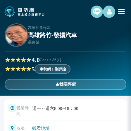
高雄市 路竹區
高雄路竹-發揚汽車
蘇東榮
4.0
Google
86
則
5
車勢網 1 則評論
我要評價
營業時
週一～週六8:00~18：00
間
地址
觀看地址