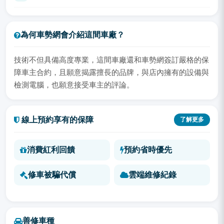
為何車勢網會介紹這間車廠？
技術不但具備高度專業，這間車廠還和車勢網簽訂嚴格的保
障車主合約，且願意揭露擅長的品牌，與店內擁有的設備與
檢測電腦，也願意接受車主的評論。
線上預約享有的保障
了解更多
消費紅利回饋
預約省時優先
修車被騙代償
雲端維修紀錄
善修車種