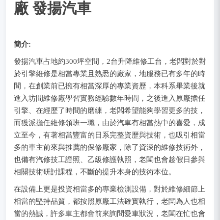
廠 發揚汽車
簡介:
發揚汽車占地約300坪空間，2台升降維修工台，老闆對於對
於引擎維修是相當專業且熟悉的廠家，地服務已有多年的時
間，在創業前已擁有相當深厚的專業資歷，本科系畢業後就
進入坊間維修廠學習實務經驗數年時間，之後進入原廠擔任
引擎、在經歷了時間的磨練，老闆希望能夠學習更多的技，
而獲派擔任維修領班一職，由於汽車有相當熱中的喜愛，成
立至今，有著相當豐富的日系完整資歷與技術，也吸引相當
多的車主前來與推薦的保修廠家，除了資深的維修技術外，
也備有汽修技工證照、乙級修護執照，老闆也會趁假日參與
相關技術研討課程，不斷的提升本身的技術本位。
在設備上更是投資相當多的專業檢測設備，對於維修細節上
相當的堅持品質，都按照原廠工法確實執行，老闆為人也相
當的熱誠，許多車主都會前來詢問愛車狀況，老闆在忙也會