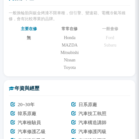
一般換輪胎與鈑金烤漆不限車種，但引擎、變速箱、電機冷氣等維
修，會有比較專業的品牌。
主要在修
常常在修
一般會修
無
Honda
Ford
MAZDA
Subaru
Mitsubishi
Nissan
Toyota
年資與經歷
20~30年
日系原廠
韓系原廠
汽車技工執照
汽車檢驗員
汽車構造講師
汽車修護乙級
汽車修護丙級