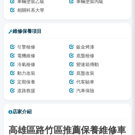
車輛塗裝乙級
車輛塗裝丙級
相關科系大學
維修保養項目
引擎檢修
鈑金烤漆
電機維修
底盤檢修
冷氣檢修
變速箱傳動
動力改裝
底盤改裝
定期保養
代客驗車
道路救援
汽車保險
店家介紹
高雄區路竹區推薦保養維修車