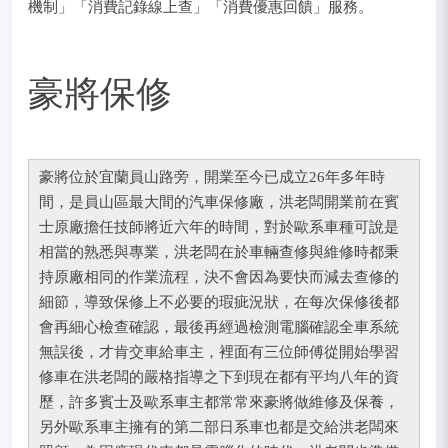
機制」「消費記錄線上查」「消費優惠回饋」服務。
豪將保修
豪將位於宜蘭員山路旁，開業至今已成立26年多年時
間，是員山區最大間的汽車保修廠，洪老闆開業前在賓
士原廠擔任技師將近六年的時間，對於歐系車種可說是
相當的熟悉與專業，洪老闆在於車輛查修與維修時都秉
持原廠相同的作業流程，決不會因為要快而減去查修的
細節，導致保修上不必要的瑕疵況狀，在每次保修後都
會再細心檢查確認，最後再經過檢測電腦確認全車系統
無誤後，才肯交車給車主，裡面有三位師傅從開始學習
修車在洪老闆的嚴格指導之下到現在都有平均八年的資
歷，許多賓士及歐系車主都常常來豪將做維修及保養，
另外歐系車主擁有的第二部日系車也都是交給洪老闆來