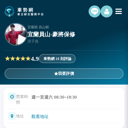
宜蘭縣 員山鄉
宜蘭員山-豪將保修
洪子堯
4.9
車勢網 18 則評論
我要評價
營業時
週一至週六 08:30~18:30
間
地址
觀看地址