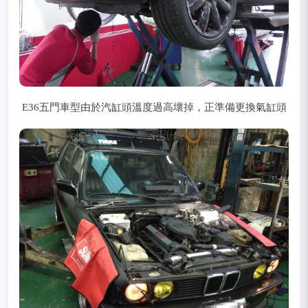
E36五門車型由於汽缸頭溫度過高壞掉，正準備更換氣缸頭