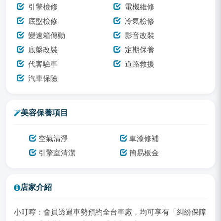
引擎檢修
電機維修
底盤檢修
冷氣檢修
變速箱傳動
影音改裝
底盤改裝
定期保養
代客驗車
道路救援
汽車保險
美容保養項目
空氣清淨
車漆修補
引擎室清潔
簡易板金
店家介紹
小叮嚀：會員透過車勢預約全台車廠，均可享有「糾紛保障