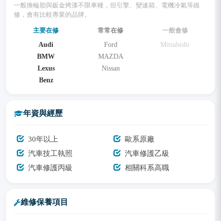
一般換輪胎與鈑金烤漆不限車種，但引擎、變速箱、電機冷氣等維
修，會有比較專業的品牌。
主要在修
常常在修
一般會修
Audi
Ford
Mitsubishi
BMW
MAZDA
Lexus
Nissan
Benz
年資與經歷
30年以上
歐系原廠
汽車技工執照
汽車修護乙級
汽車修護丙級
相關科系高職
維修保養項目