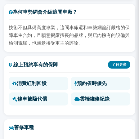
為何車勢網會介紹這間車廠？
技術不但具備高度專業，這間車廠還和車勢網簽訂嚴格的保
障車主合約，且願意揭露擅長的品牌，與店內擁有的設備與
檢測電腦，也願意接受車主的評論。
線上預約享有的保障
了解更多
消費紅利回饋
預約省時優先
修車被騙代償
雲端維修紀錄
善修車種